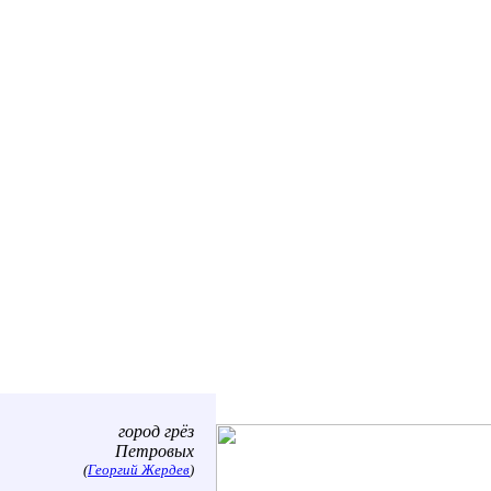
город грёз
Петровых
(
Георгий Жердев
)