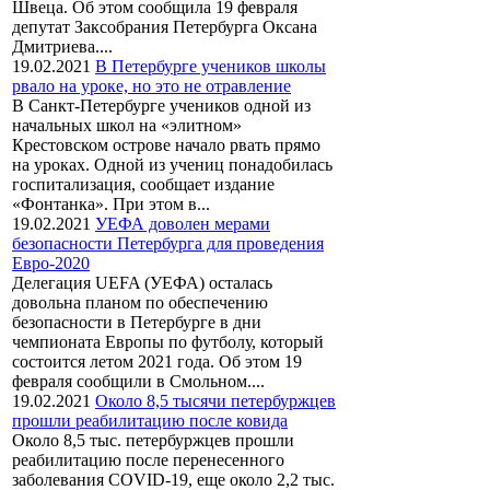
Швеца. Об этом сообщила 19 февраля
депутат Заксобрания Петербурга Оксана
Дмитриева....
19.02.2021
В Петербурге учеников школы
рвало на уроке, но это не отравление
В Санкт-Петербурге учеников одной из
начальных школ на «элитном»
Крестовском острове начало рвать прямо
на уроках. Одной из учениц понадобилась
госпитализация, сообщает издание
«Фонтанка». При этом в...
19.02.2021
УЕФА доволен мерами
безопасности Петербурга для проведения
Евро-2020
Делегация UEFA (УЕФА) осталась
довольна планом по обеспечению
безопасности в Петербурге в дни
чемпионата Европы по футболу, который
состоится летом 2021 года. Об этом 19
февраля сообщили в Смольном....
19.02.2021
Около 8,5 тысячи петербуржцев
прошли реабилитацию после ковида
Около 8,5 тыс. петербуржцев прошли
реабилитацию после перенесенного
заболевания COVID-19, еще около 2,2 тыс.