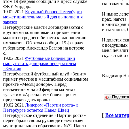
этом 19 февраля сообщили в пресс-службе
сквозная тен
ФКУ Упрдор...
19.02.2021
Крупный бизнес Петербурга
И ныне: леп
может привлечь малый для выполнения
прах, нагота
заказов
в книгохран
Петербургские власти договариваются с
и ты уплыл, 
крупными компаниями о привлечении
малого и среднего бизнеса к выполнению
И долетая ск
их заказов. Об этом сообщил 19 февраля
с воздушных 
губернатор Александр Беглов на встрече
меня печалит
с...
скуластый и 
19.02.2021
Футбольные болельщики
смогут стать донорами перед матчем
«Зенита»
Петербургский футбольный клуб «Зенит»
Владимир На
примет участие в масштабном социальном
проекте «Месяц донора». Перед
назначенным на 20 февраля матчем с
тульским «Арсеналом» болельщикам
Поделит
предложат сдать кровь в...
19.02.2021
Лидером «Партии роста» в
Петербурге остаётся Павел Швец
[
Все мате
Петербургское отделение «Партии роста»
переизбрало своим руководителем главу
муниципального образования №72 Павла