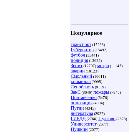
Популярное
транспорт
(17238)
Губернатор
(15492)
футбол
(15441)
полиция
(13625)
Зенит
метро
(12797)
(11145)
аварии
(10123)
Смольный
(10011)
криминал
(9995)
Ленобласть
(9119)
ЗакС
пожары
(8646)
(7946)
Полтавченко
(6476)
оппозиция
(4804)
Путин
(4345)
литература
(2927)
ГИБДД
Пулково
(2766)
(2678)
Университет
(2677)
Пушкин
(2577)