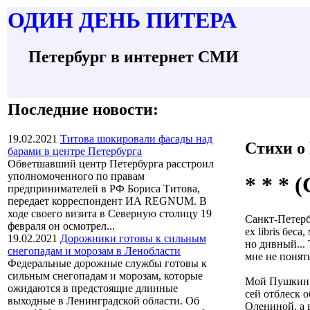
О
ДИН ДЕНЬ
П
ИТЕРА
Петербург в интернет СМИ
Последние новости:
19.02.2021
Титова шокировали фасады над
Стихи о
барами в центре Петербурга
Обветшавший центр Петербурга расстроил
уполномоченного по правам
* * * 
предпринимателей в РФ Бориса Титова,
передает корреспондент ИА REGNUM. В
ходе своего визита в Северную столицу 19
Санкт-Петерб
февраля он осмотрел...
ex libris беса
19.02.2021
Дорожники готовы к сильным
но дивный...
снегопадам и морозам в Ленобласти
мне не понять
Федеральные дорожные службы готовы к
сильным снегопадам и морозам, которые
Мой Пушкин 
ожидаются в предстоящие длинные
сей отблеск 
выходные в Ленинградской области. Об
Олениной, а 