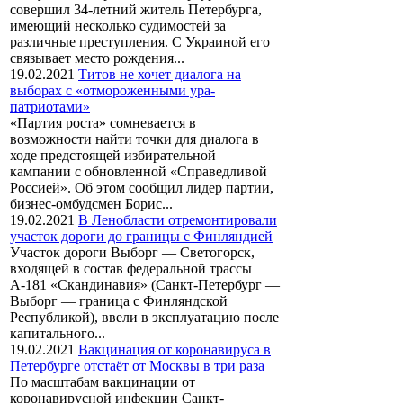
совершил 34-летний житель Петербурга,
имеющий несколько судимостей за
различные преступления. С Украиной его
связывает место рождения...
19.02.2021
Титов не хочет диалога на
выборах с «отмороженными ура-
патриотами»
«Партия роста» сомневается в
возможности найти точки для диалога в
ходе предстоящей избирательной
кампании с обновленной «Справедливой
Россией». Об этом сообщил лидер партии,
бизнес-омбудсмен Борис...
19.02.2021
В Ленобласти отремонтировали
участок дороги до границы с Финляндией
Участок дороги Выборг — Светогорск,
входящей в состав федеральной трассы
А-181 «Скандинавия» (Санкт-Петербург —
Выборг — граница с Финляндской
Республикой), ввели в эксплуатацию после
капитального...
19.02.2021
Вакцинация от коронавируса в
Петербурге отстаёт от Москвы в три раза
По масштабам вакцинации от
коронавирусной инфекции Санкт-