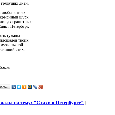
ь грядущих дней.
ет любопытных,
, крысиный шурк
илищах гранитных;
Санкт-Петербург.
возь туманы
площадей твоих,
 музы пьяной
осипший стих.
боков
ься…
риалы на тему: "Стихи о Петербурге"
]