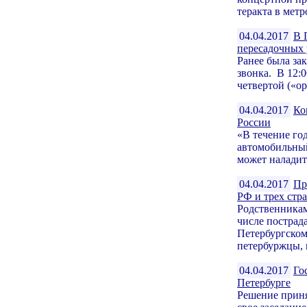
теракта в метр
04.04.2017
В 
пересадочных 
Ранее была за
звонка. В 12:
четвертой («ор
04.04.2017
Ко
России
«В течение го
автомобильный
может наладит
04.04.2017
Пр
РФ и трех стр
Родственникам
числе пострад
Петербургском
петербуржцы, н
04.04.2017
Го
Петербурге
Решение приня