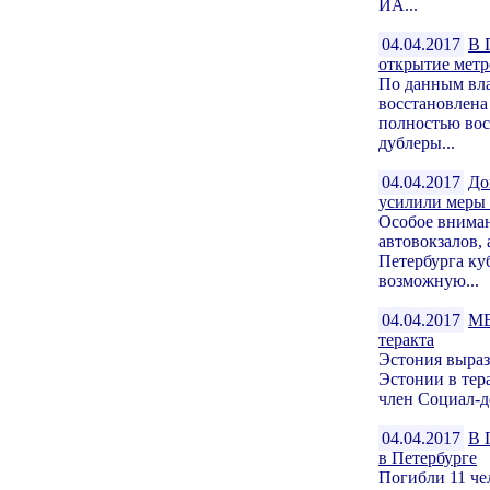
ИА...
04.04.2017
В 
открытие метр
По данным вла
восстановлена
полностью восс
дублеры...
04.04.2017
До
усилили меры 
Особое вниман
автовокзалов,
Петербурга ку
возможную...
04.04.2017
МВ
теракта
Эстония выраз
Эстонии в тер
член Социал-д
04.04.2017
В 
в Петербурге
Погибли 11 че