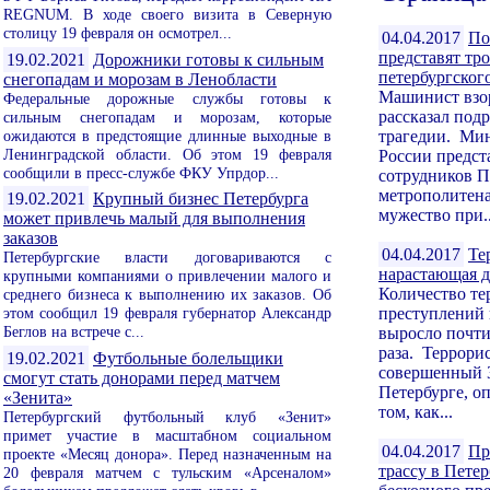
REGNUM. В ходе своего визита в Северную
столицу 19 февраля он осмотрел...
04.04.2017
По
представят тр
19.02.2021
Дорожники готовы к сильным
петербургског
снегопадам и морозам в Ленобласти
Машинист взо
Федеральные дорожные службы готовы к
рассказал под
сильным снегопадам и морозам, которые
ожидаются в предстоящие длинные выходные в
трагедии. Мин
Ленинградской области. Об этом 19 февраля
России предст
сообщили в пресс-службе ФКУ Упрдор...
сотрудников П
метрополитен
19.02.2021
Крупный бизнес Петербурга
мужество при..
может привлечь малый для выполнения
заказов
04.04.2017
Те
Петербургские власти договариваются с
нарастающая 
крупными компаниями о привлечении малого и
Количество те
среднего бизнеса к выполнению их заказов. Об
этом сообщил 19 февраля губернатор Александр
преступлений 
Беглов на встрече с...
выросло почти
раза. Террори
19.02.2021
Футбольные болельщики
совершенный 3
смогут стать донорами перед матчем
Петербурге, оп
«Зенита»
том, как...
Петербургский футбольный клуб «Зенит»
примет участие в масштабном социальном
04.04.2017
Пр
проекте «Месяц донора». Перед назначенным на
трассу в Петер
20 февраля матчем с тульским «Арсеналом»