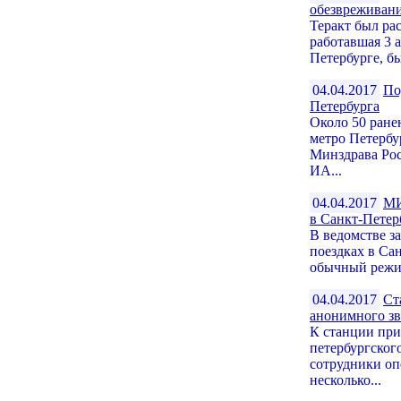
обезвреживан
Теракт был ра
работавшая 3 
Петербурге, б
04.04.2017
По
Петербурга
Около 50 ране
метро Петербу
Минздрава Рос
ИА...
04.04.2017
МИ
в Санкт-Петер
В ведомстве з
поездках в Сан
обычный режим
04.04.2017
Ст
анонимного з
К станции при
петербургског
сотрудники о
несколько...