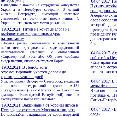
петербуржец
04.04.2017
Пе
Нападение с ножом на сотрудника консульства
Путину, чтобы
Украины в Петербурге совершил 34-летний
солидарность 
житель Петербурга, имеющий несколько
Американский 
судимостей за различные преступления. С
слова соболез
Украиной его связывает место рождения...
который сдела
19.02.2021
Титов не хочет диалога на
президент Дон
выборах с «отмороженными ура-
президенту Р
патриотами»
день теракта в
«Партия роста» сомневается в возможности
был...
найти точки для диалога в ходе предстоящей
избирательной кампании с обновленной
04.04.2017
Аг
«Справедливой Россией». Об этом сообщил
событий в Пет
лидер партии, бизнес-омбудсмен Борис...
«Ему нравится
апреля в метр
19.02.2021
В Ленобласти
итальянского 
отремонтировали участок дороги до
границы с Финляндией
04.04.2017
В 
Участок дороги Выборг — Светогорск, входящей
в состав федеральной трассы А-181
меры безопасн
«Скандинавия» (Санкт-Петербург — Выборг —
В часовне во 
граница с Финляндской Республикой), ввели в
погибшим. Пан
эксплуатацию после капитального...
Санкт-Петербур
19.02.2021
Вакцинация от коронавируса в
04.04.2017
«В
Петербурге отстаёт от Москвы в три раза
след»
По масштабам вакцинации от коронавирусной