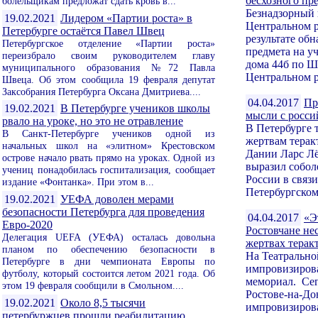
бесхозного пр
болельщикам предложат сдать кровь в...
Безнадзорный 
19.02.2021
Лидером «Партии роста» в
Центральном р
Петербурге остаётся Павел Швец
результате об
Петербургское отделение «Партии роста»
предмета на уч
переизбрало своим руководителем главу
дома 44б по Ш
муниципального образования №72 Павла
Центральном р
Швеца. Об этом сообщила 19 февраля депутат
Заксобрания Петербурга Оксана Дмитриева....
04.04.2017
Пр
19.02.2021
В Петербурге учеников школы
мысли с росс
рвало на уроке, но это не отравление
В Петербурге 
В Санкт-Петербурге учеников одной из
жертвам терак
начальных школ на «элитном» Крестовском
Дании Ларс Лё
острове начало рвать прямо на уроках. Одной из
выразил собол
учениц понадобилась госпитализация, сообщает
России в связи
издание «Фонтанка». При этом в...
Петербургском
19.02.2021
УЕФА доволен мерами
безопасности Петербурга для проведения
04.04.2017
«Э
Евро-2020
Ростовчане нес
Делегация UEFA (УЕФА) осталась довольна
жертвах терак
планом по обеспечению безопасности в
На Театрально
Петербурге в дни чемпионата Европы по
импровизиро
футболу, который состоится летом 2021 года. Об
мемориал. Сего
этом 19 февраля сообщили в Смольном....
Ростове-на-До
19.02.2021
Около 8,5 тысячи
импровизиров
петербуржцев прошли реабилитацию