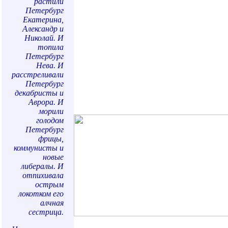
растили
Петербург
Екатерина,
Александр и
Николай. И
топила
Петербург
Нева. И
расстреливали
Петербург
декабристы и
Аврора. И
морили
голодом
Петербург
фрицы,
коммунисты и
новые
либералы. И
отпихивала
острым
локотком его
алчная
сестрица.