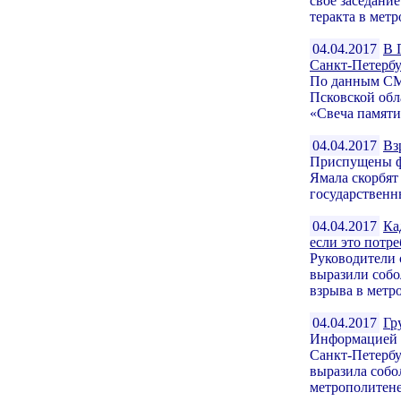
свое заседани
теракта в метр
04.04.2017
В 
Санкт-Петербу
По данным СМИ
Псковской обла
«Свеча памяти
04.04.2017
Вз
Приспущены ф
Ямала скорбят
государственн
04.04.2017
Ка
если это потре
Руководители 
выразили собо
взрыва в метр
04.04.2017
Гр
Информацией о
Санкт-Петербу
выразила собо
метрополитене.