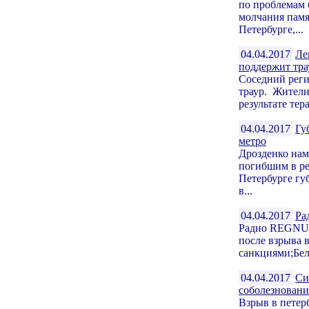
по проблемам 
молчания памя
Петербурге,...
04.04.2017
Ле
поддержит тра
Соседний реги
траур. Жители
результате тер
04.04.2017
Гу
метро
Дрозденко нам
погибшим в рез
Петербурге гу
в...
04.04.2017
Ра
Радио REGNUM.
после взрыва 
санкциями;Бел
04.04.2017
Си
соболезнован
Взрыв в петер