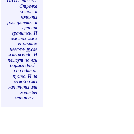
Но все так же
Стрелка
остра, и
колонны
ростральны, и
гранит
гранитен. И
все так же в
каменном
невском русле
живая вода. И
плывут по ней
баржи дней -
и ни одна не
пуста. И на
каждой мы
капитаны или
хотя бы
матросы...