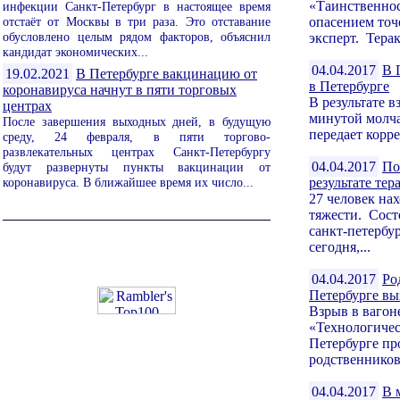
«Таинственнос
инфекции Санкт-Петербург в настоящее время
отстаёт от Москвы в три раза. Это отставание
опасением точ
обусловлено целым рядом факторов, объяснил
эксперт. Терак
кандидат экономических...
04.04.2017
В 
19.02.2021
В Петербурге вакцинацию от
в Петербурге
коронавируса начнут в пяти торговых
В результате 
центрах
минутой молча
После завершения выходных дней, в будущую
передает корр
среду, 24 февраля, в пяти торгово-
развлекательных центрах Санкт-Петербургу
04.04.2017
По
будут развернуты пункты вакцинации от
коронавируса. В ближайшее время их число...
результате тер
27 человек на
тяжести. Сост
санкт-петербу
сегодня,...
04.04.2017
Ро
Петербурге вы
Взрыв в вагон
«Технологичес
Петербурге пр
родственников 
04.04.2017
В 