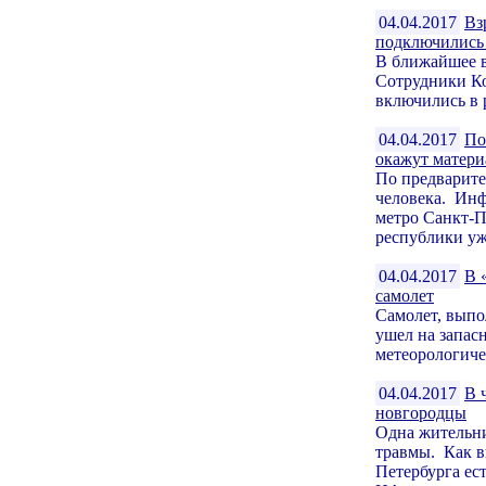
04.04.2017
Вз
подключились
В ближайшее в
Сотрудники Ко
включились в р
04.04.2017
По
окажут матер
По предварите
человека. Инф
метро Санкт-П
республики уже
04.04.2017
В 
самолет
Самолет, выпо
ушел на запас
метеорологиче
04.04.2017
В 
новгородцы
Одна жительни
травмы. Как в
Петербурга ес