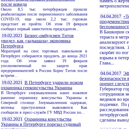
память о жертв
после ковида
метрополитене.
Около 8,5 тыс. петербуржцев прошли
реабилитацию после перенесенного заболевания
04.04.2017
«Т
COVID-19, еще около 2,2 тыс. горожан
продемонстри
предстоит ее пройти. Об этом 19 февраля
беспомощност
сообщил первый заместитель председателя...
В Башкирии ск
19.02.2021
Бизнес-омбудсмен Титов
теракта в мет
увидел, как «задышала» экономика
анализируют е
Петербурга
последствия.
Мораторий на снос торговых павильонов в
скорбят по по
Петербурге собираются продлить до конца 2021
взрыва в пете
года. Об этом заявил 19 февраля
Глава...
уполномоченный по защите прав
предпринимателей в России Борис Титов после
04.04.2017
Эф
встречи...
безопасности 
19.02.2021
В Петербурге ударили ножом
оценит следст
охранника генконсульства Украины
Губернатор го
В Петербурге злоумышленник нанес ножевое
сотрудников м
ранение охраннику консульства Украины в
медиков во вре
Северной столице. Злоумышленник задержан,
подземке. По 
мотивы преступления выясняются. Как
расследования 
сообщили в пресс-службе ГУ МВД России по...
петербургской
19.02.2021
Охранника консульства
сделаны вывод
Украины в Петербурге порезал судимый