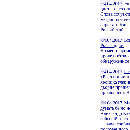
04.04.2017
Ук
цветы к посол
Слова сочувст
метрополитена
апреля, в Кие
Российской...
04.04.2017
Бо
Росгвардии
На месте прои
провел обезвр
обнаруженное 
04.04.2017
Пе
«Революционн
хроника главн
дворце прошел
признавших Вр
04.04.2017
Ма
думать было н
Александр Ка
событий, прои
взрыва, сообщ
подозванного..