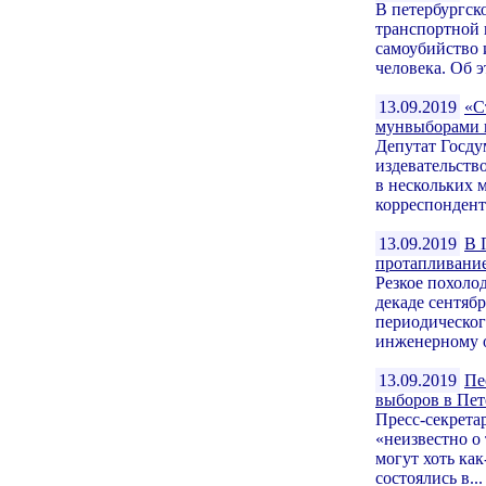
В петербургск
транспортной 
самоубийство 
человека. Об э
13.09.2019
«С
мунвыборами 
Депутат Госду
издевательств
в нескольких 
корреспондент.
13.09.2019
В 
протапливани
Резкое похоло
декаде сентяб
периодическог
инженерному о
13.09.2019
Пе
выборов в Пет
Пресс-секрета
«неизвестно о
могут хоть ка
состоялись в...