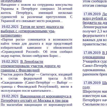
петербуржец
этом сообщил
Нападение с ножом на сотрудника консульства
итогам совещан
Украины в Петербурге совершил 34-летний
житель Петербурга, имеющий несколько
17.09.2019
Ле
судимостей за различные преступления. С
млрд рублей и
Украиной его связывает место рождения...
бюджета на до
19.02.2021
Титов не хочет диалога на
Ленинградская
выборах с «отмороженными ура-
получит 2,3 м
патриотами»
федерального 
«Партия роста» сомневается в возможности
важных для вс
найти точки для диалога в ходе предстоящей
правительстве.
избирательной кампании с обновленной
«Справедливой Россией». Об этом сообщил
17.09.2019
В 
лидер партии, бизнес-омбудсмен Борис...
однокашника
Учащийся судо
19.02.2021
В Ленобласти
Санкт-Петербу
отремонтировали участок дороги до
однокашника. 
границы с Финляндией
ранением брюш
Участок дороги Выборг — Светогорск, входящей
в состав федеральной трассы А-181
«Скандинавия» (Санкт-Петербург — Выборг —
17.09.2019
Ши
граница с Финляндской Республикой), ввели в
году
эксплуатацию после капитального...
Широтную маг
известную как
19.02.2021
Вакцинация от коронавируса в
Петербурге на
Петербурге отстаёт от Москвы в три раза
Смольном по и
По масштабам вакцинации от коронавирусной