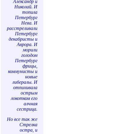
Александр и
Николай. И
топила
Петербург
Нева. И
расстреливали
Петербург
декабристы и
Аврора. И
морили
голодом
Петербург
фрицы,
коммунисты и
новые
либералы. И
отпихивала
острым
локотком его
алчная
сестрица.
Но все так же
Стрелка
остра, и