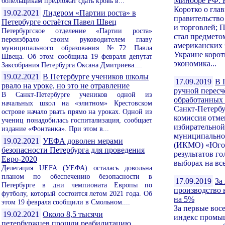
Минобре РФ:
болельщикам предложат сдать кровь в...
Коротко о гла
19.02.2021
Лидером «Партии роста» в
правительство
Петербурге остаётся Павел Швец
и торговлей; 
Петербургское отделение «Партии роста»
стал предмето
переизбрало своим руководителем главу
американских 
муниципального образования №72 Павла
Украине корот
Швеца. Об этом сообщила 19 февраля депутат
экономика...
Заксобрания Петербурга Оксана Дмитриева....
19.02.2021
В Петербурге учеников школы
17.09.2019
В 
рвало на уроке, но это не отравление
ручной пересч
В Санкт-Петербурге учеников одной из
обработанны
начальных школ на «элитном» Крестовском
Санкт-Петербу
острове начало рвать прямо на уроках. Одной из
комиссия отме
учениц понадобилась госпитализация, сообщает
избирательной
издание «Фонтанка». При этом в...
муниципально
19.02.2021
УЕФА доволен мерами
(ИКМО) «Юго-
безопасности Петербурга для проведения
результатов г
Евро-2020
выборах на все
Делегация UEFA (УЕФА) осталась довольна
планом по обеспечению безопасности в
17.09.2019
За
Петербурге в дни чемпионата Европы по
производство 
футболу, который состоится летом 2021 года. Об
на 5%
этом 19 февраля сообщили в Смольном....
За первые вос
19.02.2021
Около 8,5 тысячи
индекс промы
петербуржцев прошли реабилитацию