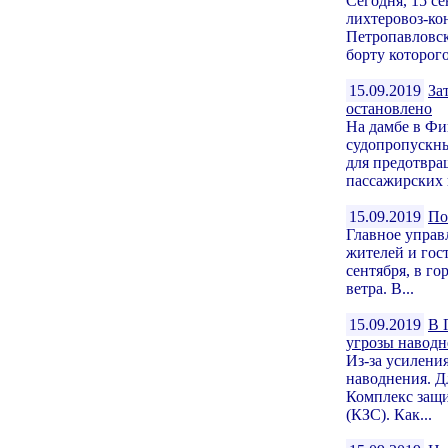
Сегодня, 15 с
лихтеровоз-ко
Петропавловска
борту которого
15.09.2019
За
остановлено
На дамбе в Фи
судопропускны
для предотвра
пассажирских и
15.09.2019
По
Главное управ
жителей и гос
сентября, в г
ветра. В...
15.09.2019
В 
угрозы наводн
Из-за усиления
наводнения. Д
Комплекс защ
(КЗС). Как...