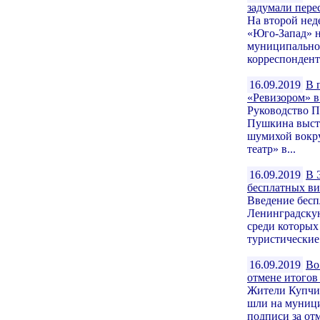
задумали пере
На второй нед
«Юго-Запад» н
муниципальном
корреспондент
16.09.2019
В 
«Ревизором» в
Руководство П
Пушкина высту
шумихой вокру
театр» в...
16.09.2019
В 
бесплатных ви
Введение бесп
Ленинградскую 
среди которых
туристические 
16.09.2019
Во
отмене итого
Жители Купчин
шли на муници
подписи за от