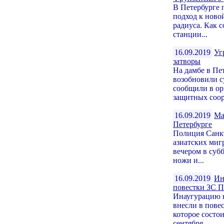
В Петербурге 
подход к ново
радиуса. Как 
станции...
16.09.2019
Уг
затворы
На дамбе в Пе
возобновили с
сообщили в ор
защитных соор
16.09.2019
Ма
Петербурге
Полиция Санкт
азиатских миг
вечером в субб
ножи и...
16.09.2019
Ин
повестки ЗС П
Инаугурацию н
внесли в пове
которое состои
сентября...