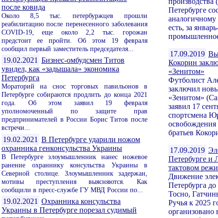
производства 
после ковида
Петербурге со
Около 8,5 тыс. петербуржцев прошли
аналогичному 
реабилитацию после перенесенного заболевания
есть, за январь
COVID-19, еще около 2,2 тыс. горожан
промышленное 
предстоит ее пройти. Об этом 19 февраля
сообщил первый заместитель председателя...
17.09.2019
Вы
19.02.2021
Бизнес-омбудсмен Титов
Кокорин заклю
увидел, как «задышала» экономика
«Зенитом»
Петербурга
Футболист Ал
Мораторий на снос торговых павильонов в
заключил новы
Петербурге собираются продлить до конца 2021
«Зенитом» (Са
года. Об этом заявил 19 февраля
заявил 17 сент
уполномоченный по защите прав
спортсмена Ю
предпринимателей в России Борис Титов после
освобождения
встречи...
братьев Кокори
19.02.2021
В Петербурге ударили ножом
охранника генконсульства Украины
17.09.2019
Эл
В Петербурге злоумышленник нанес ножевое
Петербурге и 
ранение охраннику консульства Украины в
тактовом реж
Северной столице. Злоумышленник задержан,
Движение элек
мотивы преступления выясняются. Как
Петербурга до
сообщили в пресс-службе ГУ МВД России по...
Тосно, Гатчи
19.02.2021
Охранника консульства
Ручья к 2025 
Украины в Петербурге порезал судимый
организовано 