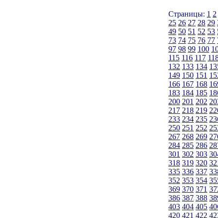
Страницы:
1
2
25
26
27
28
29
49
50
51
52
53
73
74
75
76
77
97
98
99
100
1
115
116
117
11
132
133
134
13
149
150
151
15
166
167
168
16
183
184
185
18
200
201
202
20
217
218
219
22
233
234
235
23
250
251
252
25
267
268
269
27
284
285
286
28
301
302
303
30
318
319
320
32
335
336
337
33
352
353
354
35
369
370
371
37
386
387
388
38
403
404
405
40
420
421
422
42