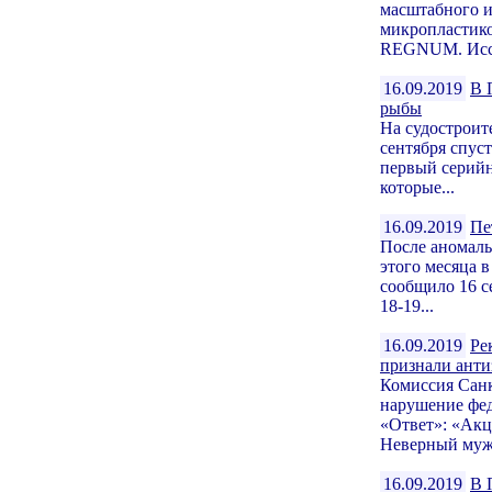
масштабного и
микропластико
REGNUM. Иссл
16.09.2019
В 
рыбы
На судостроит
сентября спуст
первый серийн
которые...
16.09.2019
Пе
После аномаль
этого месяца 
сообщило 16 с
18-19...
16.09.2019
Ре
признали анти
Комиссия Санк
нарушение фед
«Ответ»: «Акц
Неверный муж.
16.09.2019
В 