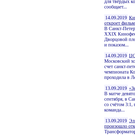
для твёрдых к
сообщает...
14.09.2019
Ки
откроет фильм
В Санкт-Петерб
XXIX Кинофест
Дворцовой пло
и показом...
14.09.2019
ЦС
Московский х
счет санкт-пе
чемпионата Ко
проходила в Л
13.09.2019
«З
В матче девят
сентября, в С
со счётом 3:1
команда...
13.09.2019
Эл
произошло от
Трансформатор