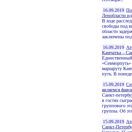
16.09.2019
По
Ленобласти ид
В ходе рассле
свободы под в
области задер
заключены под.
16.09.2019
Ат
Камчатка – Са
Единственный 
«Севморпуть» 
маршруту Камч
путь. В понеде
15.09.2019
Се
являемся фаво
Санкт-петербу
в гостях сыгр
группового эт
группы. Об это
15.09.2019
Ат
Санкт-Петербу