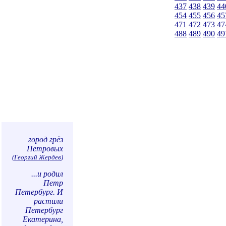
437
438
439
44
454
455
456
45
471
472
473
47
488
489
490
49
город грёз
Петровых
(
Георгий Жердев
)
...и родил
Петр
Петербург. И
растили
Петербург
Екатерина,