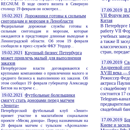
REGNUM. В ходе своего визита в Северную
столицу 19 февраля он осмотрел...
17.09.2019
В 
VII Форум рек
19.02.2021
Дорожники готовы к сильным
Китая
снегопадам и морозам в Ленобласти
В Петербурге 
Федеральные дорожные службы готовы к
работу VII Фо
сильным снегопадам и морозам, которые
ожидаются в предстоящие длинные выходные в
учебных завед
Ленинградской области. Об этом 19 февраля
а также II за
сообщили в пресс-службе ФКУ Упрдор...
классических 
стран, передае
19.02.2021
Крупный бизнес Петербурга
может привлечь малый для выполнения
17.09.2019
Св
заказов
Андреевой отп
Петербургские власти договариваются с
XVIII века —
крупными компаниями о привлечении малого и
Режиссер Федо
среднего бизнеса к выполнению их заказов. Об
этом сообщил 19 февраля губернатор Александр
актриса Паули
Беглов на встрече с...
с свадебному т
состоится 17 с
19.02.2021
Футбольные болельщики
Telegram-кана
смогут стать донорами перед матчем
предваритель
«Зенита»
свадебный банк
Петербургский футбольный клуб «Зенит»
примет участие в масштабном социальном
17.09.2019
Бо
проекте «Месяц донора». Перед назначенным на
Киеве и засил
20 февраля матчем с тульским «Арсеналом»