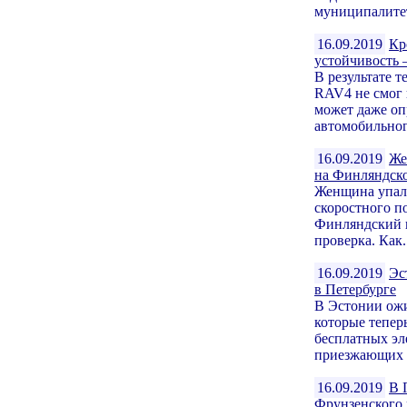
муниципалитет
16.09.2019
Кр
устойчивост
В результате 
RAV4 не смог 
может даже оп
автомобильног
16.09.2019
Же
на Финляндско
Женщина упала
скоростного п
Финляндский в
проверка. Как.
16.09.2019
Эс
в Петербурге
В Эстонии ожи
которые теперь
бесплатных эл
приезжающих в
16.09.2019
В 
Фрунзенского 