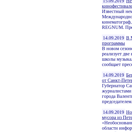
15.09.2019
Не
кинофестивале
Известный нем
Международног
кинематограф,
REGNUM. Прем
14.09.2019
В 
программы
В новом сезон
реализует две
школы музыкал
сообщает пресс
14.09.2019
Бе
от Санкт-Пете
Губернатор Са
журналистами 
города Валент
председателем.
14.09.2019
Но
мусора из Пет
«Необоснованн
области инфор