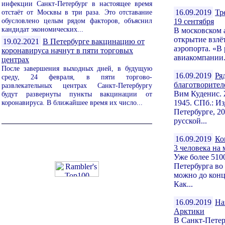
инфекции Санкт-Петербург в настоящее время
отстаёт от Москвы в три раза. Это отставание
16.09.2019
Тр
обусловлено целым рядом факторов, объяснил
19 сентября
кандидат экономических...
В московском 
открытие взлё
19.02.2021
В Петербурге вакцинацию от
аэропорта. «В
коронавируса начнут в пяти торговых
авиакомпании.
центрах
После завершения выходных дней, в будущую
16.09.2019
Ря
среду, 24 февраля, в пяти торгово-
благотворител
развлекательных центрах Санкт-Петербургу
Вим Куденис. 
будут развернуты пункты вакцинации от
коронавируса. В ближайшее время их число...
1945. СПб.: И
Петербурге, 2
русской...
16.09.2019
Ко
3 человека на 
Уже более 510
Петербурга во
можно до конца
Как...
16.09.2019
На
Арктики
В Санкт-Петер