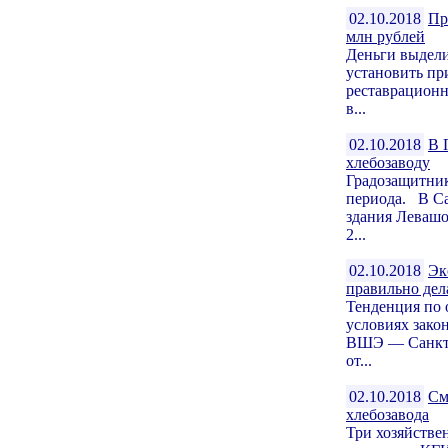
02.10.2018
Пр
млн рублей
Деньги выдел
установить пр
реставрационн
в...
02.10.2018
В 
хлебозаводу
Градозащитник
периода. В Са
здания Леваш
2...
02.10.2018
Эк
правильно де
Тенденция по 
условиях зако
ВШЭ — Санкт-
от...
02.10.2018
См
хлебозавода
Три хозяйстве