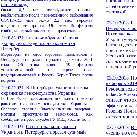
президента ис
после ковида
отработанную 
Около 8,5 тыс. петербуржцев прошли
отставкой...
реабилитацию после перенесенного заболевания
COVID-19, еще около 2,2 тыс. горожан
03.10.2018
Ра
предстоит ее пройти. Об этом 19 февраля
Петербурге мо
сообщил первый заместитель председателя...
Полтавченко
19.02.2021
Бизнес-омбудсмен Титов
У врио губерн
увидел, как «задышала» экономика
Беглова доста
Петербурга
пойти на выбо
Мораторий на снос торговых павильонов в
Жесткий разго
Петербурге собираются продлить до конца 2021
согласованног
года. Об этом заявил 19 февраля
пенсионной ре
уполномоченный по защите прав
предпринимателей в России Борис Титов после
03.10.2018
По
встречи...
выборы в 2019 
19.02.2021
В Петербурге ударили ножом
Руководитель 
охранника генконсульства Украины
в ЗакСе Алекс
В Петербурге злоумышленник нанес ножевое
считает, что э
ранение охраннику консульства Украины в
эффективно. Р
Северной столице. Злоумышленник задержан,
Георгия Полта
мотивы преступления выясняются. Как
следует оценив
сообщили в пресс-службе ГУ МВД России по...
19.02.2021
Охранника консульства
03.10.2018
В 
Украины в Петербурге порезал судимый
учения по сам