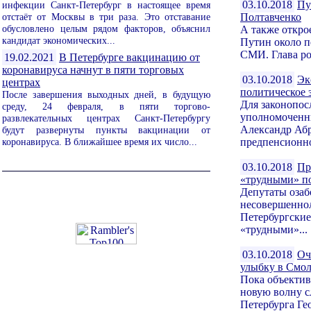
03.10.2018
Пу
инфекции Санкт-Петербург в настоящее время
отстаёт от Москвы в три раза. Это отставание
Полтавченко
обусловлено целым рядом факторов, объяснил
А также откро
кандидат экономических...
Путин около п
СМИ. Глава ро
19.02.2021
В Петербурге вакцинацию от
коронавируса начнут в пяти торговых
03.10.2018
Эк
центрах
политическое 
После завершения выходных дней, в будущую
Для законопос
среду, 24 февраля, в пяти торгово-
уполномоченны
развлекательных центрах Санкт-Петербургу
Александр Абр
будут развернуты пункты вакцинации от
коронавируса. В ближайшее время их число...
предпенсионно
03.10.2018
Пр
«трудными» п
Депутаты озаб
несовершеннол
Петербургские
«трудными»...
03.10.2018
Оч
улыбку в Смо
Пока объектив
новую волну с
Петербурга Ге