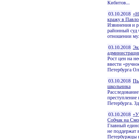
Кибитов...
03.10.2018
«Н
кражу в Павло
Извинения и 
районный суд 
отношении муж
03.10.2018
Эк
администрац
Рост цен на н
ввести «ручно
Петербурга Ол
03.10.2018
Пь
школьника
Расследование
преступление 
Петербурга. З
03.10.2018
«У
Собчак на См
Главный едино
не поддержат 
Петербуржцы н