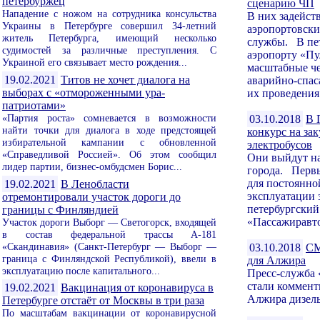
петербуржец
сценарию ЧП
Нападение с ножом на сотрудника консульства
В них задейст
Украины в Петербурге совершил 34-летний
аэропортовски
житель Петербурга, имеющий несколько
службы. В пе
судимостей за различные преступления. С
аэропорту «Пу
Украиной его связывает место рождения...
масштабные ч
19.02.2021
Титов не хочет диалога на
аварийно-спас
выборах с «отмороженными ура-
их проведения
патриотами»
«Партия роста» сомневается в возможности
03.10.2018
В 
найти точки для диалога в ходе предстоящей
конкурс на за
избирательной кампании с обновленной
электробусов
«Справедливой Россией». Об этом сообщил
Они выйдут на
лидер партии, бизнес-омбудсмен Борис...
города. Первы
для постоянно
19.02.2021
В Ленобласти
эксплуатации 
отремонтировали участок дороги до
петербургски
границы с Финляндией
«Пассажиравто
Участок дороги Выборг — Светогорск, входящей
в состав федеральной трассы А-181
«Скандинавия» (Санкт-Петербург — Выборг —
03.10.2018
СМ
граница с Финляндской Республикой), ввели в
для Алжира
эксплуатацию после капитального...
Пресс-служба 
стали коммент
19.02.2021
Вакцинация от коронавируса в
Алжира дизель-
Петербурге отстаёт от Москвы в три раза
По масштабам вакцинации от коронавирусной