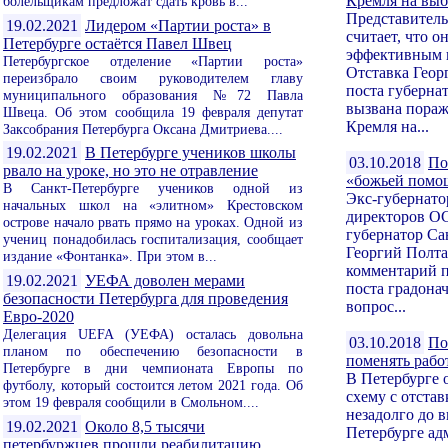
Кремля на выб
болельщикам предложат сдать кровь в...
Представитель
19.02.2021
Лидером «Партии роста» в
считает, что о
Петербурге остаётся Павел Швец
эффективным 
Петербургское отделение «Партии роста»
Отставка Геор
переизбрало своим руководителем главу
поста губерна
муниципального образования №72 Павла
вызвана пора
Швеца. Об этом сообщила 19 февраля депутат
Кремля на...
Заксобрания Петербурга Оксана Дмитриева....
19.02.2021
В Петербурге учеников школы
03.10.2018
По
рвало на уроке, но это не отравление
«божьей помо
В Санкт-Петербурге учеников одной из
Экс-губернато
начальных школ на «элитном» Крестовском
директоров 
острове начало рвать прямо на уроках. Одной из
губернатор Са
учениц понадобилась госпитализация, сообщает
Георгий Полта
издание «Фонтанка». При этом в...
комментарий п
19.02.2021
УЕФА доволен мерами
поста градона
безопасности Петербурга для проведения
вопрос...
Евро-2020
Делегация UEFA (УЕФА) осталась довольна
03.10.2018
По
планом по обеспечению безопасности в
поменять рабо
Петербурге в дни чемпионата Европы по
В Петербурге 
футболу, который состоится летом 2021 года. Об
схему с отстав
этом 19 февраля сообщили в Смольном....
незадолго до 
19.02.2021
Около 8,5 тысячи
Петербурге ад
петербуржцев прошли реабилитацию