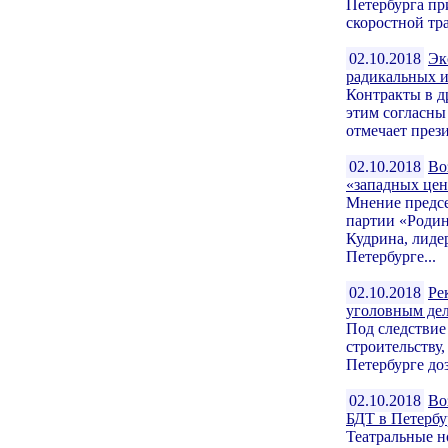
Петербурга пр
скоростной тр
02.10.2018
Эк
радикальных и
Контракты в др
этим согласны
отмечает през
02.10.2018
Во
«западных це
Мнение предс
партии «Родин
Кудрина, лиде
Петербурге...
02.10.2018
Ре
уголовным де
Под следствие
строительству
Петербурге до
02.10.2018
Во
БДТ в Петербу
Театральные н