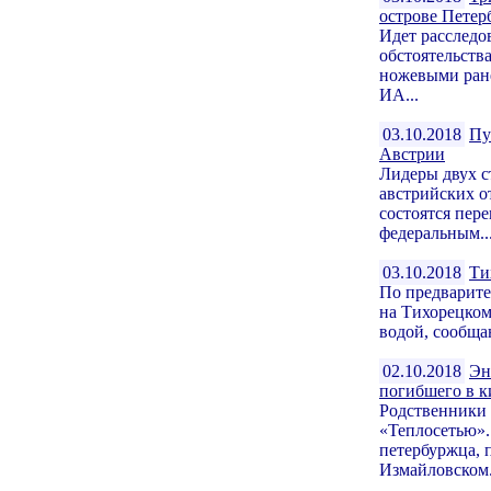
острове Петер
Идет расследо
обстоятельства
ножевыми ране
ИА...
03.10.2018
Пу
Австрии
Лидеры двух с
австрийских о
состоятся пер
федеральным..
03.10.2018
Ти
По предварите
на Тихорецком
водой, сообща
02.10.2018
Эн
погибшего в к
Родственники 
«Теплосетью».
петербуржца, 
Измайловском.