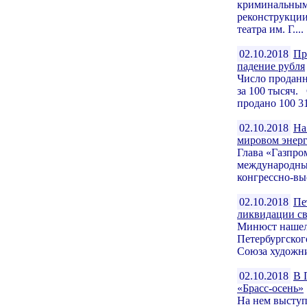
криминальными
реконструкции
театра им. Г....
02.10.2018
Пр
падение рубля
Число проданн
за 100 тысяч.
продано 100 3
02.10.2018
На
мировом энерг
Глава «Газпро
международный
конгрессно-вы
02.10.2018
Пе
ликвидации св
Минюст нашел
Петербургског
Союза художни
02.10.2018
В 
«Брасс-осень»
На нем выступ