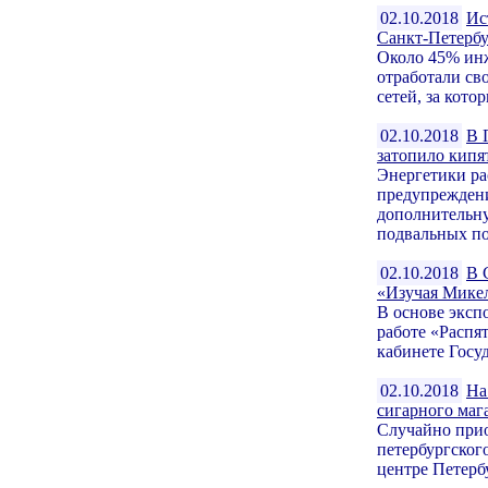
02.10.2018
Ис
Санкт-Петербу
Около 45% инж
отработали с
сетей, за кото
02.10.2018
В 
затопило кипя
Энергетики ра
предупреждени
дополнительну
подвальных по
02.10.2018
В 
«Изучая Мике
В основе эксп
работе «Распя
кабинете Госу
02.10.2018
На
сигарного маг
Случайно прио
петербургског
центре Петерб