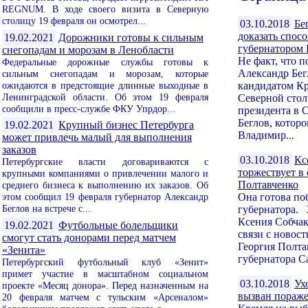
REGNUM. В ходе своего визита в Северную
столицу 19 февраля он осмотрел...
03.10.2018
Бе
доказать спосо
19.02.2021
Дорожники готовы к сильным
губернатором 
снегопадам и морозам в Ленобласти
Не факт, что 
Федеральные дорожные службы готовы к
Александр Бег
сильным снегопадам и морозам, которые
ожидаются в предстоящие длинные выходные в
кандидатом Кр
Ленинградской области. Об этом 19 февраля
Северной сто
сообщили в пресс-службе ФКУ Упрдор...
президента в
Беглов, котор
19.02.2021
Крупный бизнес Петербурга
Владимир...
может привлечь малый для выполнения
заказов
03.10.2018
Кс
Петербургские власти договариваются с
торжествует в 
крупными компаниями о привлечении малого и
Полтавченко
среднего бизнеса к выполнению их заказов. Об
этом сообщил 19 февраля губернатор Александр
Она готова поб
Беглов на встрече с...
губернатора. 
Ксения Собчак
19.02.2021
Футбольные болельщики
связи с новост
смогут стать донорами перед матчем
Георгия Полта
«Зенита»
губернатора Са
Петербургский футбольный клуб «Зенит»
примет участие в масштабном социальном
03.10.2018
Ух
проекте «Месяц донора». Перед назначенным на
вызван пораж
20 февраля матчем с тульским «Арсеналом»