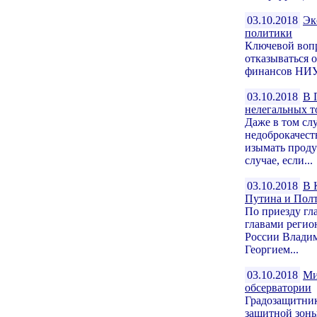
03.10.2018
Эк
политики
Ключевой вопр
отказываться о
финансов НИУ
03.10.2018
В 
нелегальных т
Даже в том сл
недоброкачест
изымать проду
случае, если...
03.10.2018
В 
Путина и Пол
По приезду гла
главами регио
России Владим
Георгием...
03.10.2018
Ми
обсерватории
Градозащитник
защитной зоны