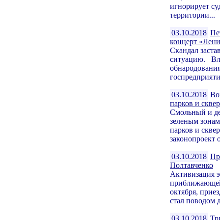
игнорирует су
территории...
03.10.2018
Пе
концерт «Лен
Скандал заста
ситуацию. Вла
обнародовани
госпредприят
03.10.2018
Во
парков и скве
Смольный и де
зеленым зона
парков и скве
законопроект о
03.10.2018
Пр
Полтавченко
Активизация э
приближающей
октября, прие
стал поводом д
03.10.2018
Тр