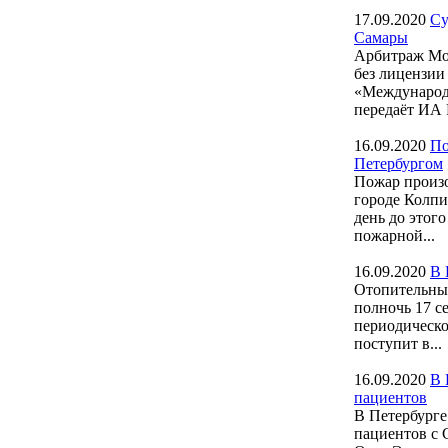
17.09.2020
Су
Самары
Арбитраж Мо
без лицензии
«Международн
передаёт ИА
16.09.2020
По
Петербургом
Пожар произо
городе Колпи
день до этог
пожарной...
16.09.2020
В 
Отопительный
полночь 17 с
периодическо
поступит в...
16.09.2020
В 
пациентов
В Петербурге
пациентов с 