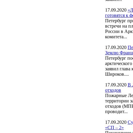
17.09.2020
«Л
готовятся к 
Петербург пр
встречи на п
России в Аркт
комитета...
17.09.2020
Пе
Землю Франц
Петербург по
арктическог
заявил глава
Широков....
17.09.2020
В 
отходов
Пожарные Лен
территории з
отходов (МПБ
проводит...
17.09.2020
Су
«СП – 2»
Покинувшее п