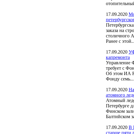
отопительный
17.09.2020
Мо
петербургско
Петербургска
заказа на ст
столичного А
Ранее с этой..
17.09.2020
УФ
капремонта
Управление 
требует с Фо
Об этом ИА 
Фонду семь...
17.09.2020
На
атомного лед
Атомный ледо
Петербурге д
Финском зал
Балтийском за
17.09.2020
В 
старше пяти 