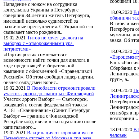
сообщили 18..
Нападение с ножом на сотрудника
консульства Украины в Петербурге
18.09.2020
В 
совершил 34-летний житель Петербурга,
обвинили так
имеющий несколько судимостей за
В гибели жен
различные преступления. С Украиной его
Петербурга о
связывает место рождения...
мужчины, до
19.02.2021
Титов не хочет диалога на
знака. Об этом
выборах с «отмороженными ура-
патриотами»
18.09.2020
Тр
«Партия роста» сомневается в
«Евроцемент
возможности найти точки для диалога в
Банк «Россия
ходе предстоящей избирательной
Сбербанка к 
кампании с обновленной «Справедливой
Ленинградско
Россией». Об этом сообщил лидер партии,
груп», а...
бизнес-омбудсмен Борис...
19.02.2021
В Ленобласти отремонтировали
18.09.2020
Пе
участок дороги до границы с Финляндией
Ленинградско
Участок дороги Выборг — Светогорск,
Петербургски
входящей в состав федеральной трассы
Ленинградско
А-181 «Скандинавия» (Санкт-Петербург —
сентября в п
Выборг — граница с Финляндской
возгорании...
Республикой), ввели в эксплуатацию после
капитального...
18.09.2020
В 
19.02.2021
Вакцинация от коронавируса в
человек
Петербурге отстаёт от Москвы в три раза