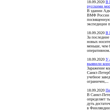
18.09.2020
В 
русскими мо
В здании Ад
ВМФ России 
посвященную 
экспедиции п
18.09.2020
В 
За последние
новых носите
меньше, чем 
оперативном.
18.09.2020
У 
выявили кор
Заражение ко
Санкт-Петерб
учебное заве
ограничен,...
18.09.2020
Пе
В Санкт-Пете
определяет т
дуть достато
в Финляндии.