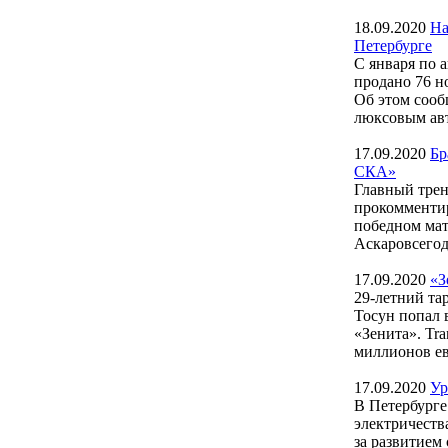
18.09.2020
На
Петербурге
С января по 
продано 76 н
Об этом сооб
люксовым авт
17.09.2020
Бр
СКА»
Главный трен
прокомментир
победном мат
Аскаровсегодн
17.09.2020
«З
29-летний та
Тосун попал 
«Зенита». Tra
миллионов евр
17.09.2020
Ур
В Петербурге
электричеств
за развитием