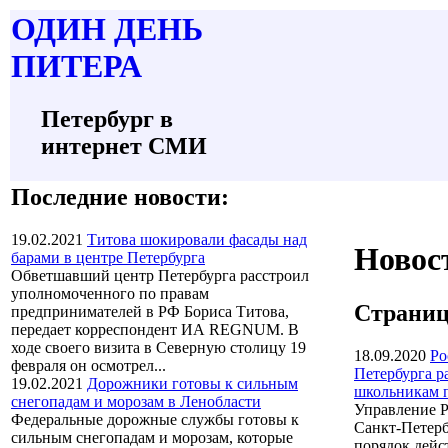
О
ДИН ДЕНЬ
П
ИТЕРА
Петербург в
интернет СМИ
Последние новости:
19.02.2021
Титова шокировали фасады над
Новос
барами в центре Петербурга
Обветшавший центр Петербурга расстроил
уполномоченного по правам
Страниц
предпринимателей в РФ Бориса Титова,
передает корреспондент ИА REGNUM. В
ходе своего визита в Северную столицу 19
18.09.2020
Ро
февраля он осмотрел...
Петербурга ра
19.02.2021
Дорожники готовы к сильным
школьникам 
снегопадам и морозам в Ленобласти
Управление Р
Федеральные дорожные службы готовы к
Санкт-Петерб
сильным снегопадам и морозам, которые
порядок дейс