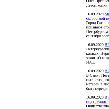
Олег Эргашев
Летом койки 
16.09.2020
Ме
скоростной п
Город Гатчин
признают сто
Петербургом 
сентября сооб
16.09.2020
В 
Петербургски
казаках. Пер
закон «О каз
ИА...
16.09.2020
В 
В Санкт-Пете
пытаются реш
матерей в эп
быть передан
16.09.2020
В 
под предлог
Общественное