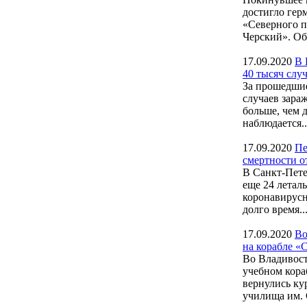
достигло гер
«Северного п
Черский». Об.
17.09.2020
В 
40 тысяч слу
За прошедшие
случаев зара
больше, чем 
наблюдается..
17.09.2020
Пе
смертности 
В Санкт-Пете
еще 24 летал
коронавирусн
долго время..
17.09.2020
Во
на корабле 
Во Владивост
учебном кора
вернулись ку
училища им. С