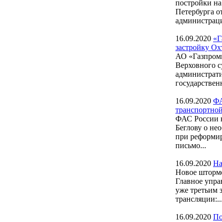
постройки на
Петербурга 
администраци
16.09.2020
«Г
застройку Ох
АО «Газпромн
Верховного с
администрати
государствен
16.09.2020
ФА
транспортно
ФАС России 
Беглову о не
при реформи
письмо...
16.09.2020
На
Новое штормо
Главное упра
уже третьим 
трансляции:..
16.09.2020
По