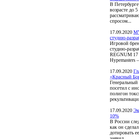
В Петербурге
возрасте до 
рассматриваю
спросом...
17.09.2020
MY
студию-разра
Игровой бре
студию-разра
REGNUM 17 с
Hypemasters —
17.09.2020
Гл
«Красный Бо
Генеральный 
посетил с ин
полигон ток
рекультивация
17.09.2020
Эк
10%
В России сле
как он сдела
дотировать е
заявил...