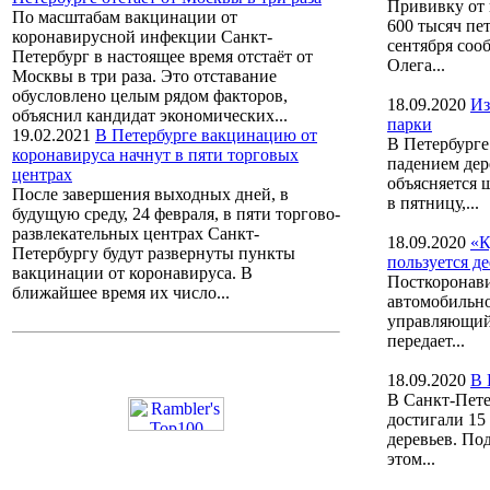
Прививку от 
По масштабам вакцинации от
600 тысяч пет
коронавирусной инфекции Санкт-
сентября соо
Петербург в настоящее время отстаёт от
Олега...
Москвы в три раза. Это отставание
обусловлено целым рядом факторов,
18.09.2020
Из
объяснил кандидат экономических...
парки
19.02.2021
В Петербурге вакцинацию от
В Петербурге
коронавируса начнут в пяти торговых
падением дер
центрах
объясняется 
После завершения выходных дней, в
в пятницу,...
будущую среду, 24 февраля, в пяти торгово-
развлекательных центрах Санкт-
18.09.2020
«К
Петербургу будут развернуты пункты
пользуется д
вакцинации от коронавируса. В
Посткоронави
ближайшее время их число...
автомобильно
управляющий
передает...
18.09.2020
В 
В Санкт-Пете
достигали 15 
деревьев. По
этом...