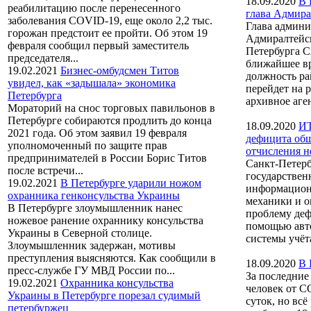
18.09.2020
В 
реабилитацию после перенесенного
глава Адмира
заболевания COVID-19, еще около 2,2 тыс.
Глава админ
горожан предстоит ее пройти. Об этом 19
Адмиралтейск
февраля сообщил первый заместитель
Петербурга С
председателя...
ближайшее в
19.02.2021
Бизнес-омбудсмен Титов
должность ра
увидел, как «задышала» экономика
перейдет на 
Петербурга
архивное аген
Мораторий на снос торговых павильонов в
Петербурге собираются продлить до конца
18.09.2020
ИТ
2021 года. Об этом заявил 19 февраля
дефицита общ
уполномоченный по защите прав
отчисления 
предпринимателей в России Борис Титов
Санкт-Петер
после встречи...
государствен
19.02.2021
В Петербурге ударили ножом
информацион
охранника генконсульства Украины
механики и 
В Петербурге злоумышленник нанес
проблему де
ножевое ранение охраннику консульства
помощью авт
Украины в Северной столице.
системы учёт
Злоумышленник задержан, мотивы
преступления выясняются. Как сообщили в
18.09.2020
В 
пресс-службе ГУ МВД России по...
За последние
19.02.2021
Охранника консульства
человек от C
Украины в Петербурге порезал судимый
суток, но вс
петербуржец