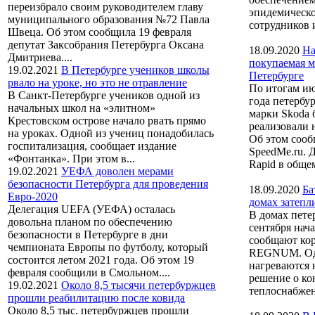
переизбрало своим руководителем главу
эпидемическо
муниципального образования №72 Павла
сотрудников и
Швеца. Об этом сообщила 19 февраля
депутат Заксобрания Петербурга Оксана
18.09.2020
На
Дмитриева....
покупаемая м
19.02.2021
В Петербурге учеников школы
Петербурге
рвало на уроке, но это не отравление
По итогам ию
В Санкт-Петербурге учеников одной из
года петербу
начальных школ на «элитном»
марки Skoda 
Крестовском острове начало рвать прямо
реализовали 
на уроках. Одной из учениц понадобилась
Об этом сооб
госпитализация, сообщает издание
SpeedMe.ru. 
«Фонтанка». При этом в...
Rapid в общем
19.02.2021
УЕФА доволен мерами
безопасности Петербурга для проведения
18.09.2020
Ба
Евро-2020
домах затепли
Делегация UEFA (УЕФА) осталась
В домах пете
довольна планом по обеспечению
сентября нача
безопасности в Петербурге в дни
сообщают ко
чемпионата Европы по футболу, который
REGNUM. Одн
состоится летом 2021 года. Об этом 19
нагреваются н
февраля сообщили в Смольном....
решение о ко
19.02.2021
Около 8,5 тысячи петербуржцев
теплоснабжен
прошли реабилитацию после ковида
Около 8,5 тыс. петербуржцев прошли