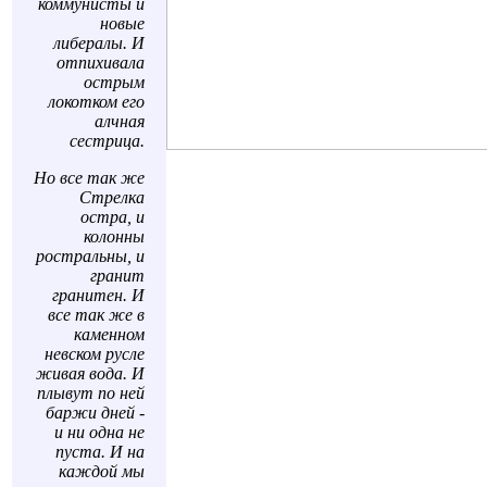
коммунисты и
новые
либералы. И
отпихивала
острым
локотком его
алчная
сестрица.
Но все так же
Стрелка
остра, и
колонны
ростральны, и
гранит
гранитен. И
все так же в
каменном
невском русле
живая вода. И
плывут по ней
баржи дней -
и ни одна не
пуста. И на
каждой мы