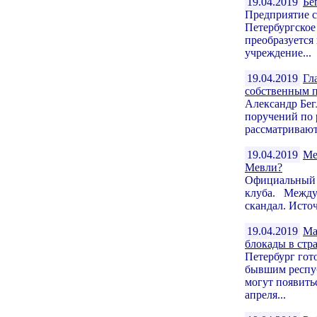
19.04.2019
Бе
Предприятие 
Петербургское
преобразуется
учреждение...
19.04.2019
Гл
собственным 
Александр Бег
поручений по 
рассматривают
19.04.2019
Ме
Мевли?
Официальный к
клуба. Между 
скандал. Источ
19.04.2019
Ма
блокады в стр
Петербург гот
бывшим респу
могут появить
апреля...