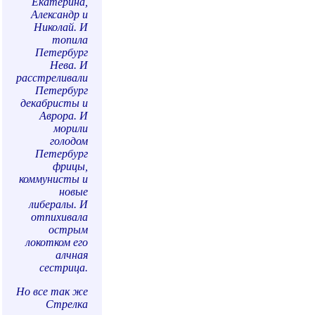
Екатерина,
Александр и
Николай. И
топила
Петербург
Нева. И
расстреливали
Петербург
декабристы и
Аврора. И
морили
голодом
Петербург
фрицы,
коммунисты и
новые
либералы. И
отпихивала
острым
локотком его
алчная
сестрица.
Но все так же
Стрелка