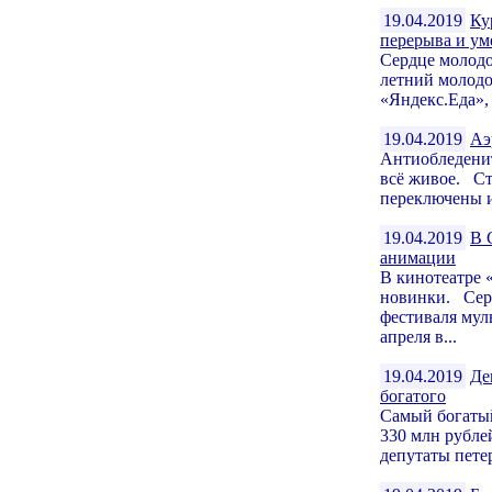
19.04.2019
Ку
перерыва и ум
Сердце молодо
летний молодо
«Яндекс.Еда», 
19.04.2019
Аэ
Антиобледенит
всё живое. Ст
переключены и
19.04.2019
В 
анимации
В кинотеатре 
новинки. Сер
фестиваля мул
апреля в...
19.04.2019
Де
богатого
Самый богатый
330 млн рублей
депутаты пете