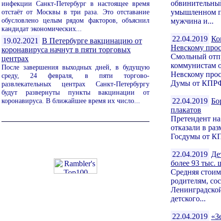
обвинительный
инфекции Санкт-Петербург в настоящее время
отстаёт от Москвы в три раза. Это отставание
умышленном по
обусловлено целым рядом факторов, объяснил
мужчина и...
кандидат экономических...
22.04.2019
Ко
19.02.2021
В Петербурге вакцинацию от
Невскому про
коронавируса начнут в пяти торговых
Смольный отп
центрах
коммунистам о
После завершения выходных дней, в будущую
Невскому прос
среду, 24 февраля, в пяти торгово-
Думы от КПРФ,
развлекательных центрах Санкт-Петербургу
будут развернуты пункты вакцинации от
коронавируса. В ближайшее время их число...
22.04.2019
Бо
плакатов
Претендент на
отказали в ра
Госдумы от КП
22.04.2019
Де
более 93 тыс.
Средняя стоим
родителям, со
Ленинградской
детского...
22.04.2019
«З