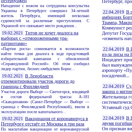
петербуржец
Петербург, пр
Нападение с ножом на сотрудника консульства
Украины в Петербурге совершил 34-летний
22.04.2019
В 
житель Петербурга, имеющий несколько
амбициях Борт
судимостей за различные преступления. С
Трампа, Макро
Украиной его связывает место рождения...
Коммунист реш
19.02.2021
Титов не хочет диалога на
Депутат Госу
выборах с «отмороженными ура-
«изменить напр
патриотами»
«Партия роста» сомневается в возможности
22.04.2019
В 
найти точки для диалога в ходе предстоящей
из-за лисы на
избирательной кампании с обновленной
Инцидент прои
«Справедливой Россией». Об этом сообщил
был вынужден 
лидер партии, бизнес-омбудсмен Борис...
аэропорту «Пу
посадочной...
19.02.2021
В Ленобласти
отремонтировали участок дороги до
22.04.2019
Су
границы с Финляндией
закона о мити
Участок дороги Выборг — Светогорск, входящей
в состав федеральной трассы А-181
Жительница го
«Скандинавия» (Санкт-Петербург — Выборг —
систематическ
граница с Финляндской Республикой), ввели в
Уставный суд С
эксплуатацию после капитального...
22.04.2019
В 
19.02.2021
Вакцинация от коронавируса в
двумя погибш
Петербурге отстаёт от Москвы в три раза
Он признан в
По масштабам вакцинации от коронавирусной