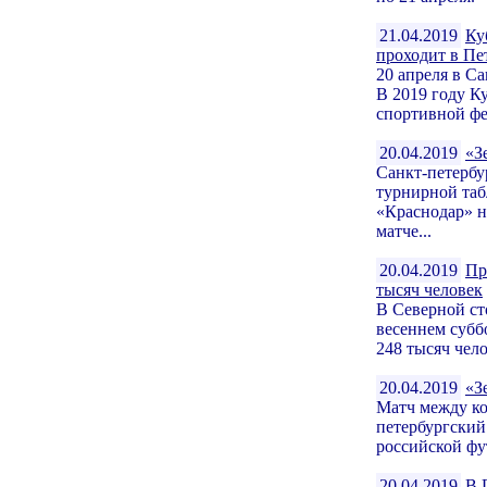
21.04.2019
Ку
проходит в Пе
20 апреля в С
В 2019 году К
спортивной фе
20.04.2019
«З
Санкт-петербу
турнирной таб
«Краснодар» н
матче...
20.04.2019
Пр
тысяч человек
В Северной с
весеннем субб
248 тысяч чело
20.04.2019
«З
Матч между ко
петербургский
российской фу
20.04.2019
В 