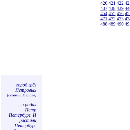
420
421
422
42
437
438
439
44
454
455
456
45
471
472
473
47
488
489
490
49
город грёз
Петровых
(
Георгий Жердев
)
...и родил
Петр
Петербург. И
растили
Петербург