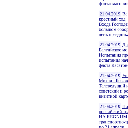
фантасмагорию
21.04.2019
Ве
крестный ход
Входа Господе
большом собор
день праздник
21.04.2019
Дв
Балтийское мо
Испытания про
испытания нач
флота Касатоно
21.04.2019
Уш
Михаил Быков
Телеведущий и
советский и р
визитной карт
21.04.2019
По
российский тр
ИА REGNUM пр
транспортно-т
по 21 апреля.