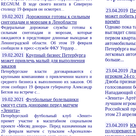
REGNUM. В ходе своего визита в Северную
столицу 19 февраля он осмотрел...
23.04.2019
Пе
может побить 
19.02.2021
Дорожники готовы к сильным
времён
снегопадам и морозам в Ленобласти
Однако пока т
Федеральные дорожные службы готовы к
выглядит сли
сильным снегопадам и морозам, которые
ожидаются в предстоящие длинные выходные в
первом кварта
Ленинградской области. Об этом 19 февраля
автомобильных
сообщили в пресс-службе ФКУ Упрдор...
Петербурга вы
легковых авто
19.02.2021
Крупный бизнес Петербурга
больше...
может привлечь малый для выполнения
заказов
23.04.2019
Дз
Петербургские власти договариваются с
игроком 24-го
крупными компаниями о привлечении малого и
Дзюба призна
среднего бизнеса к выполнению их заказов. Об
этом сообщил 19 февраля губернатор Александр
голосовании 
Беглов на встрече с...
Нападающий с
«Зенита» Арт
19.02.2021
Футбольные болельщики
лучшим игроко
смогут стать донорами перед матчем
Российской пр
«Зенита»
этом 23 апреля.
Петербургский футбольный клуб «Зенит»
примет участие в масштабном социальном
23.04.2019
Юн
проекте «Месяц донора». Перед назначенным на
подозревают в
20 февраля матчем с тульским «Арсеналом»