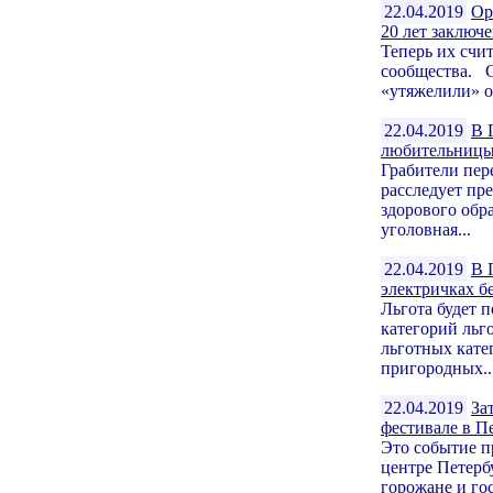
22.04.2019
Ор
20 лет заключ
Теперь их счи
сообщества. С
«утяжелили» о
22.04.2019
В 
любительницы
Грабители пер
расследует пр
здорового обра
уголовная...
22.04.2019
В 
электричках б
Льгота будет 
категорий льг
льготных кате
пригородных..
22.04.2019
За
фестивале в П
Это событие п
центре Петерб
горожане и го