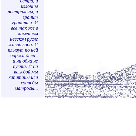
остра, и
колонны
ростральны, и
гранит
гранитен. И
все так же в
каменном
невском русле
живая вода. И
плывут по ней
баржи дней -
и ни одна не
пуста. И на
каждой мы
капитаны или
хотя бы
матросы...