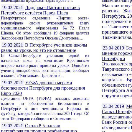
мальчика-мигр
болельщикам предложат сдать кровь в...
Мальчик полу
19.02.2021
Лидером «Партии роста» в
ранения. Жит
Петербурге остаётся Павел Швец
Петербурга, 2
Петербургское отделение «Партии роста»
подозревают в
переизбрало своим руководителем главу
на 11-летнего 
муниципального образования №72 Павла
приехавшего в
Швеца. Об этом сообщила 19 февраля депутат
Таджикистана.
Заксобрания Петербурга Оксана Дмитриева....
19.02.2021
В Петербурге учеников школы
23.04.2019
Бе
рвало на уроке, но это не отравление
мнение горожа
В Санкт-Петербурге учеников одной из
Петербурга
начальных школ на «элитном» Крестовском
Это касается 
острове начало рвать прямо на уроках. Одной из
Таврического с
учениц понадобилась госпитализация, сообщает
называемого «
издание «Фонтанка». При этом в...
квартала». В
19.02.2021
УЕФА доволен мерами
обязанности г
безопасности Петербурга для проведения
Петербурга Ал
Евро-2020
поручил изучи
Делегация UEFA (УЕФА) осталась довольна
планом по обеспечению безопасности в
23.04.2019
Ме
Петербурге в дни чемпионата Европы по
Санкт-Петербу
футболу, который состоится летом 2021 года. Об
выводе активо
этом 19 февраля сообщили в Смольном....
Банк России о
19.02.2021
Около 8,5 тысячи
обследования
петербуржцев прошли реабилитацию