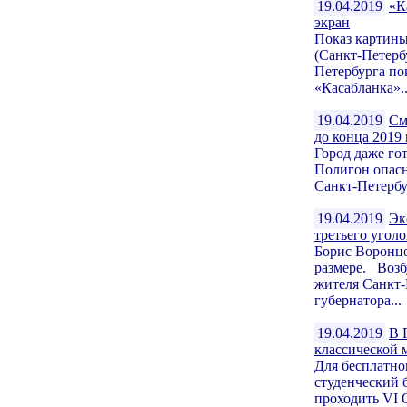
19.04.2019
«К
экран
Показ картины
(Санкт-Петерб
Петербурга по
«Касабланка»..
19.04.2019
См
до конца 2019 
Город даже го
Полигон опасн
Санкт-Петербу
19.04.2019
Эк
третьего угол
Борис Воронцо
размере. Возб
жителя Санкт-
губернатора...
19.04.2019
В 
классической 
Для бесплатно
студенческий 
проходить VI 