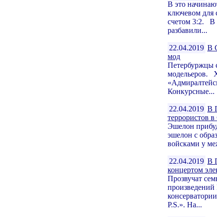
В это начинаю
ключевом для 
счетом 3:2. В
разбавили...
22.04.2019
В 
мод
Петербуржцы 
модельеров. 
«Адмиралтейск
Конкурсные...
22.04.2019
В 
террористов в
Эшелон прибу
эшелон с обра
войсками у ме
22.04.2019
В 
концертом эл
Прозвучат сем
произведений 
консерватории
P.S.». На...