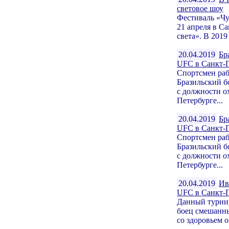
световое шоу
Фестиваль «Чу
21 апреля в С
света». В 2019
20.04.2019
Бр
UFC в Санкт-
Спортсмен раб
Бразильский б
с должности о
Петербурге...
20.04.2019
Бр
UFC в Санкт-
Спортсмен раб
Бразильский б
с должности о
Петербурге...
20.04.2019
Ив
UFC в Санкт-
Данный турнир
боец смешанн
со здоровьем о