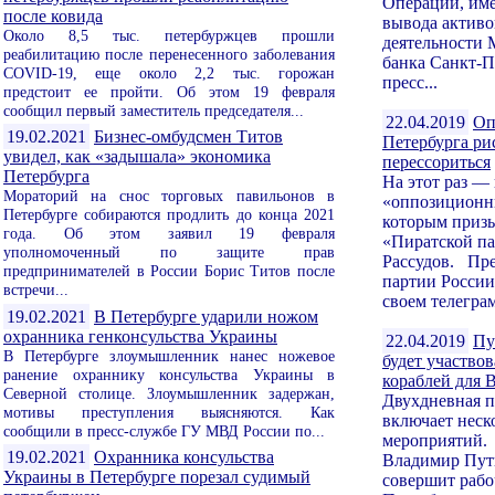
Операции, им
после ковида
вывода активо
Около 8,5 тыс. петербуржцев прошли
деятельности
реабилитацию после перенесенного заболевания
банка Санкт-П
COVID-19, еще около 2,2 тыс. горожан
пресс...
предстоит ее пройти. Об этом 19 февраля
сообщил первый заместитель председателя...
22.04.2019
Оп
19.02.2021
Бизнес-омбудсмен Титов
Петербурга ри
увидел, как «задышала» экономика
перессориться
Петербурга
На этот раз — 
Мораторий на снос торговых павильонов в
«оппозиционн
Петербурге собираются продлить до конца 2021
которым призы
года. Об этом заявил 19 февраля
«Пиратской па
уполномоченный по защите прав
Рассудов. Пре
предпринимателей в России Борис Титов после
партии России
встречи...
своем телеграм
19.02.2021
В Петербурге ударили ножом
охранника генконсульства Украины
22.04.2019
Пу
В Петербурге злоумышленник нанес ножевое
будет участвов
ранение охраннику консульства Украины в
кораблей для
Северной столице. Злоумышленник задержан,
Двухдневная п
мотивы преступления выясняются. Как
включает неск
сообщили в пресс-службе ГУ МВД России по...
мероприятий.
19.02.2021
Охранника консульства
Владимир Пути
Украины в Петербурге порезал судимый
совершит рабо