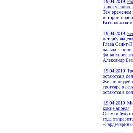
19.04.2019
Ра
защиту своих 
Тем временем 
истории плано
Всеволожском 
19.04.2019
Бе
петербуржцев
Глава Санкт-П
дальше финанс
финансировать
Александр Бегл
19.04.2019
Тр
остаются в бо
Жизни людей в
тротуаре в рез
остаются в бол
19.04.2019
Ми
конце апреля
Съемки будут 
года отправит
«Гардемарины 