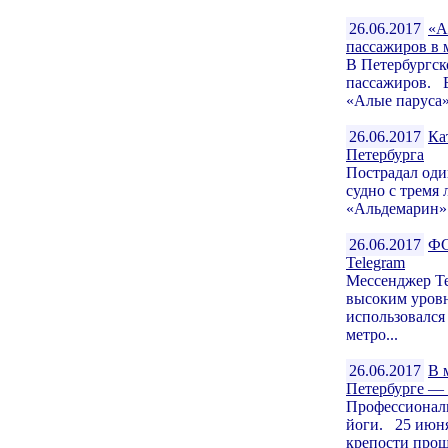
26.06.2017
«А
пассажиров в 
В Петербургск
пассажиров. В
«Алые паруса»
26.06.2017
Ка
Петербурга
Пострадал оди
судно с тремя
«Альдемарин».
26.06.2017
ФС
Telegram
Мессенджер Te
высоким уров
использовался 
метро...
26.06.2017
В 
Петербурге —
Профессиональ
йоги. 25 июня
крепости про