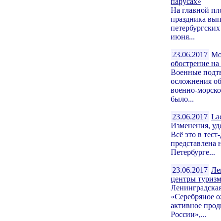
парусах»
На главной пл
праздника вып
петербургских
июня...
23.06.2017
Мо
обострение на
Военные подтв
осложнения об
военно-морско
было...
23.06.2017
La
Изменения, уд
Всё это в тес
представлена 
Петербурге...
23.06.2017
Ле
центры туриз
Ленинградская
«Серебряное о
активное прод
России»,...