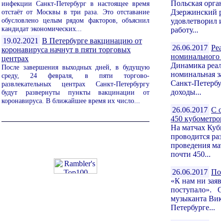
Польская орга
инфекции Санкт-Петербург в настоящее время
отстаёт от Москвы в три раза. Это отставание
Дзержинский р
обусловлено целым рядом факторов, объяснил
удовлетворил 
кандидат экономических...
работу...
19.02.2021
В Петербурге вакцинацию от
26.06.2017
Ре
коронавируса начнут в пяти торговых
номинального 
центрах
Динамика реал
После завершения выходных дней, в будущую
номинальная з
среду, 24 февраля, в пяти торгово-
Санкт-Петербу
развлекательных центрах Санкт-Петербургу
доходы...
будут развернуты пункты вакцинации от
коронавируса. В ближайшее время их число...
26.06.2017
С 
450 кубометро
На матчах Куб
проводится ра
проведения ма
почти 450...
26.06.2017
По
«К нам ни зая
поступало». 
музыканта Вик
Петербурге...