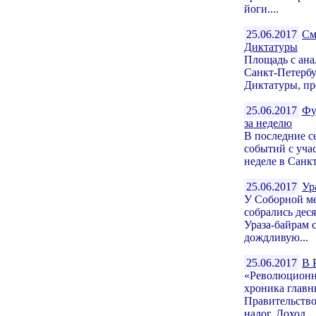
йоги....
25.06.2017
См
Диктатуры
Площадь с ана
Санкт-Петербу
Диктатуры, пр
25.06.2017
Фу
за неделю
В последние с
событий с уча
неделе в Санкт
25.06.2017
Ур
У Соборной ме
собрались дес
Ураза-байрам 
дождливую...
25.06.2017
В 
«Революционн
хроника глав
Правительство
налог. Доход,..