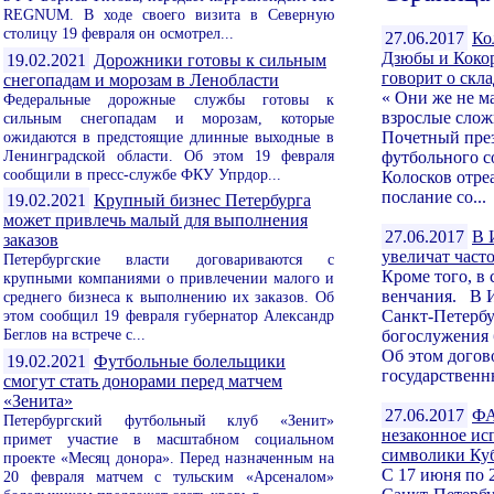
REGNUM. В ходе своего визита в Северную
столицу 19 февраля он осмотрел...
27.06.2017
Ко
Дзюбы и Кокор
19.02.2021
Дорожники готовы к сильным
говорит о скла
снегопадам и морозам в Ленобласти
« Они же не м
Федеральные дорожные службы готовы к
взрослые сло
сильным снегопадам и морозам, которые
ожидаются в предстоящие длинные выходные в
Почетный през
Ленинградской области. Об этом 19 февраля
футбольного с
сообщили в пресс-службе ФКУ Упрдор...
Колосков отре
послание со...
19.02.2021
Крупный бизнес Петербурга
может привлечь малый для выполнения
27.06.2017
В 
заказов
увеличат част
Петербургские власти договариваются с
Кроме того, в 
крупными компаниями о привлечении малого и
венчания. В И
среднего бизнеса к выполнению их заказов. Об
этом сообщил 19 февраля губернатор Александр
Санкт-Петербу
Беглов на встрече с...
богослужения 
Об этом догов
19.02.2021
Футбольные болельщики
государственн
смогут стать донорами перед матчем
«Зенита»
27.06.2017
ФА
Петербургский футбольный клуб «Зенит»
незаконное ис
примет участие в масштабном социальном
символики Ку
проекте «Месяц донора». Перед назначенным на
С 17 июня по 
20 февраля матчем с тульским «Арсеналом»