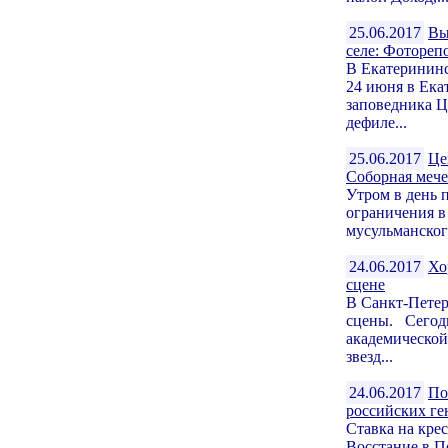
25.06.2017
Вы
селе: Фотореп
В Екатерининс
24 июня в Ека
заповедника Ц
дефиле...
25.06.2017
Це
Соборная мече
Утром в день 
ограничения в
мусульманского
24.06.2017
Хо
сцене
В Санкт-Петер
сцены. Сегодн
академической
звезд...
24.06.2017
По
российских ге
Ставка на кре
Восстание в П