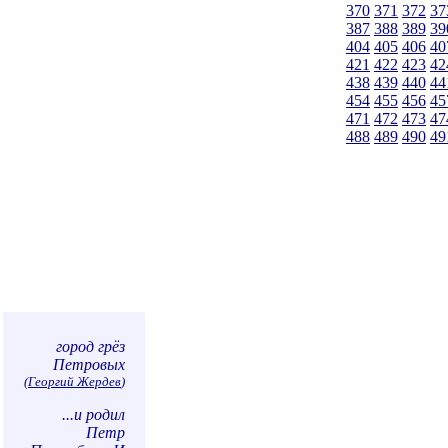
370
371
372
37
387
388
389
39
404
405
406
40
421
422
423
42
438
439
440
44
454
455
456
45
471
472
473
47
488
489
490
49
город грёз
Петровых
(
Георгий Жердев
)
...и родил
Петр