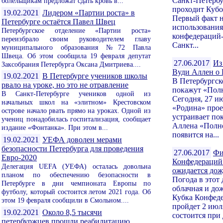
Санкт-Петербу
болельщикам предложат сдать кровь в...
проходит Куб
19.02.2021
Лидером «Партии роста» в
Первый факт н
Петербурге остаётся Павел Швец
использования
Петербургское отделение «Партии роста»
конфедераций-
переизбрало своим руководителем главу
Санкт...
муниципального образования №72 Павла
Швеца. Об этом сообщила 19 февраля депутат
27.06.2017
Из
Заксобрания Петербурга Оксана Дмитриева....
Вуди Аллен о
19.02.2021
В Петербурге учеников школы
В Петербургск
рвало на уроке, но это не отравление
покажут «Пол
В Санкт-Петербурге учеников одной из
Сегодня, 27 и
начальных школ на «элитном» Крестовском
«Родина» про
острове начало рвать прямо на уроках. Одной из
устраивает по
учениц понадобилась госпитализация, сообщает
Аллена «Полно
издание «Фонтанка». При этом в...
появится на...
19.02.2021
УЕФА доволен мерами
безопасности Петербурга для проведения
27.06.2017
Фи
Евро-2020
Конфедераций 
Делегация UEFA (УЕФА) осталась довольна
ожидается до
планом по обеспечению безопасности в
Погода в этот 
Петербурге в дни чемпионата Европы по
облачная и д
футболу, который состоится летом 2021 года. Об
Кубка Конфед
этом 19 февраля сообщили в Смольном....
пройдет 2 июл
19.02.2021
Около 8,5 тысячи
состоится при
петербуржцев прошли реабилитацию