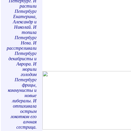
Петербург. И
растили
Петербург
Екатерина,
Александр и
Николай. И
топила
Петербург
Нева. И
расстреливали
Петербург
декабристы и
Аврора. И
морили
голодом
Петербург
фрицы,
коммунисты и
новые
либералы. И
отпихивала
острым
локотком его
алчная
сестрица.