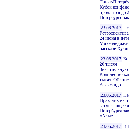
Санкт-Петербу
Кубок конфеде
продлится до 
Петербурге за
23.06.2017
Не
Ретроспектив
24 июня в пет
Микеланджело
рассказе Хулио
23.06.2017
Ко
20 тысяч
Значительную 
Количество ка
тысяч. Об это
Александр...
23.06.2017
Пе
Праздник выпу
затмевающее 
Петербурга за
«Алые...
23.06.2017
В 