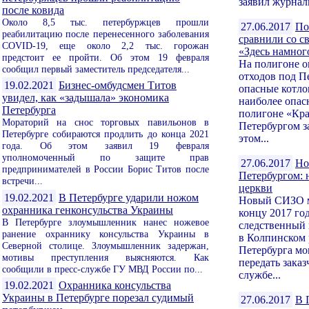
заявил журнал
после ковида
Около 8,5 тыс. петербуржцев прошли
27.06.2017
По
реабилитацию после перенесенного заболевания
сравнили со с
COVID-19, еще около 2,2 тыс. горожан
«Здесь намног
предстоит ее пройти. Об этом 19 февраля
На полигоне 
сообщил первый заместитель председателя...
отходов под П
19.02.2021
Бизнес-омбудсмен Титов
опасные котл
увидел, как «задышала» экономика
наиболее опас
Петербурга
полигоне «Кр
Мораторий на снос торговых павильонов в
Петербургом з
Петербурге собираются продлить до конца 2021
этом...
года. Об этом заявил 19 февраля
уполномоченный по защите прав
27.06.2017
Но
предпринимателей в России Борис Титов после
Петербургом: н
встречи...
церкви
19.02.2021
В Петербурге ударили ножом
Новый СИЗО м
охранника генконсульства Украины
концу 2017 г
В Петербурге злоумышленник нанес ножевое
следственный 
ранение охраннику консульства Украины в
в Колпинском 
Северной столице. Злоумышленник задержан,
Петербурга мо
мотивы преступления выясняются. Как
передать зака
сообщили в пресс-службе ГУ МВД России по...
службе...
19.02.2021
Охранника консульства
Украины в Петербурге порезал судимый
27.06.2017
В 