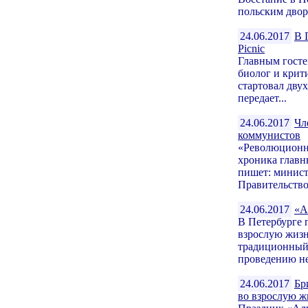
польским двор
24.06.2017
В 
Picnic
Главным госте
биолог и крит
стартовал дву
передает...
24.06.2017
Чл
коммунистов
«Революционн
хроника глав
пишет: минист
Правительство.
24.06.2017
«А
В Петербурге 
взрослую жизн
традиционный 
проведению не
24.06.2017
Бр
во взрослую ж