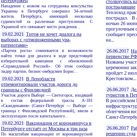
петербуржец
столкнулись ка
Нападение с ножом на сотрудника консульства
пострадавшие
Украины в Петербурге совершил 34-летний
Теплоход прак
житель Петербурга, имеющий несколько
пострадал. В
судимостей за различные преступления. С
ночью 26 июня
Украиной его связывает место рождения...
прогулочным 
19.02.2021
Титов не хочет диалога на
сообщает прес
выборах с «отмороженными ура-
на...
патриотами»
«Партия роста» сомневается в возможности
26.06.2017
На
найти точки для диалога в ходе предстоящей
первенстве РФ
избирательной кампании с обновленной
Названы учас
«Справедливой Россией». Об этом сообщил
церемонии зак
лидер партии, бизнес-омбудсмен Борис...
пройдет 2 июл
Крестовском...
19.02.2021
В Ленобласти
отремонтировали участок дороги до
26.06.2017
Де
границы с Финляндией
туристов в Пе
Участок дороги Выборг — Светогорск, входящей
в состав федеральной трассы А-181
В российском 
«Скандинавия» (Санкт-Петербург — Выборг —
инфраструктур
граница с Финляндской Республикой), ввели в
облегчения ви
эксплуатацию после капитального...
Санкт-Петербур
19.02.2021
Вакцинация от коронавируса в
26.06.2017
Ра
Петербурге отстаёт от Москвы в три раза
решению суда
По масштабам вакцинации от коронавирусной