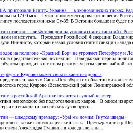
А пригрозили Египту, Украина — в экономических тисках: 
лавном на 17:00 мск. Путин прокомментировал отношения Росс
гипту последствиями из-за Су-35; В Эстонии больше не будет пон
тин ответил главе Финляндии на условия снятия санкций с Рос
иями не испугать. Президент Российской Федерации Владимир
ули Ниинистё, который назвал условия снятия санкций Запада с 
водок на полигоне «Красный Бор» не угрожает Петербургу и Ле
тила представительная инспекция. Паводковый период полиго
ербургом проходит в штатном режиме, угрозы чрезвычайной экол
тербург и Кудрово может связать канатная дорога
 представлен властям Санкт-Петербурга их областными колле
 востока город Кудрово (Всеволожский район Ленинградской облас
тин: в российской Арктике появится научный кластер
тики невозможно без подготовленных кадров. В одном из арк
ер, а возможности российских вузов будут...
тин — шведскому премьеру: «Ура! мы ломим; Гнутся шведы»
президент также вспомнил русский язык. Премьер-министр Шв
и стихи Александра Пушкина в ходе диалога на...