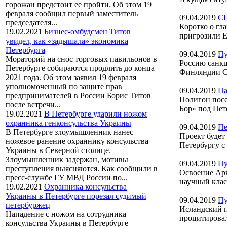
горожан предстоит ее пройти. Об этом 19
февраля сообщил первый заместитель
09.04.2019
СШ
председателя...
Коротко о г
19.02.2021
Бизнес-омбудсмен Титов
пригрозили Е
увидел, как «задышала» экономика
Петербурга
09.04.2019
Пу
Мораторий на снос торговых павильонов в
Россию санкц
Петербурге собираются продлить до конца
Финляндии Са
2021 года. Об этом заявил 19 февраля
уполномоченный по защите прав
09.04.2019
Па
предпринимателей в России Борис Титов
Полигон посе
после встречи...
Бор» под Пет
19.02.2021
В Петербурге ударили ножом
охранника генконсульства Украины
09.04.2019
Пе
В Петербурге злоумышленник нанес
Проект будет
ножевое ранение охраннику консульства
Петербургу с
Украины в Северной столице.
Злоумышленник задержан, мотивы
09.04.2019
Пу
преступления выясняются. Как сообщили в
Освоение Арк
пресс-службе ГУ МВД России по...
научный класт
19.02.2021
Охранника консульства
Украины в Петербурге порезал судимый
09.04.2019
Пу
петербуржец
Исландский 
Нападение с ножом на сотрудника
процитировал
консульства Украины в Петербурге