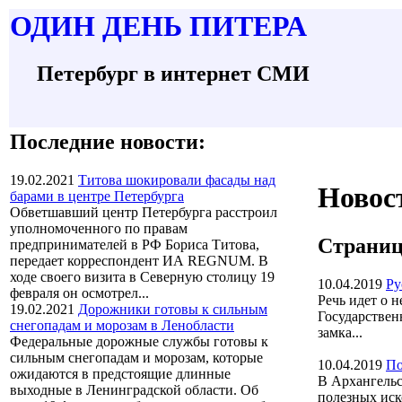
О
ДИН ДЕНЬ
П
ИТЕРА
Петербург в интернет СМИ
Последние новости:
19.02.2021
Титова шокировали фасады над
Новос
барами в центре Петербурга
Обветшавший центр Петербурга расстроил
уполномоченного по правам
Страниц
предпринимателей в РФ Бориса Титова,
передает корреспондент ИА REGNUM. В
ходе своего визита в Северную столицу 19
10.04.2019
Ру
февраля он осмотрел...
Речь идет о 
19.02.2021
Дорожники готовы к сильным
Государствен
снегопадам и морозам в Ленобласти
замка...
Федеральные дорожные службы готовы к
сильным снегопадам и морозам, которые
10.04.2019
По
ожидаются в предстоящие длинные
В Архангельс
выходные в Ленинградской области. Об
полезных иск