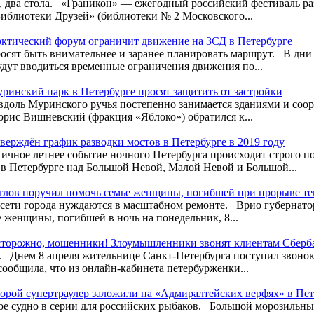
, два стола. «Граникон» — ежегодный российский фестиваль ра
иблиотеки Друзей» (библиотеки № 2 Московского...
ктический форум ограничит движение на ЗСД в Петербурге
осят быть внимательнее и заранее планировать маршрут. В дни
удут вводиться временные ограничения движения по...
ринский парк в Петербурге просят защитить от застройки
 вдоль Муринского ручья постепенно занимается зданиями и со
орис Вишневский (фракция «Яблоко») обратился к...
верждён график разводки мостов в Петербурге в 2019 году
ичное летнее событие ночного Петербурга происходит строго по
в Петербурге над Большой Невой, Малой Невой и Большой...
глов поручил помочь семье женщины, погибшей при прорыве т
ети города нуждаются в масштабном ремонте. Врио губернатор
 женщины, погибшей в ночь на понедельник, 8...
торожно, мошенники! Злоумышленники звонят клиентам Сберб
 Днем 8 апреля жительнице Санкт-Петербурга поступил звонок 
сообщила, что из онлайн-кабинета петербурженки...
орой супертраулер заложили на «Адмиралтейских верфях» в Пет
ое судно в серии для российских рыбаков. Большой морозильны