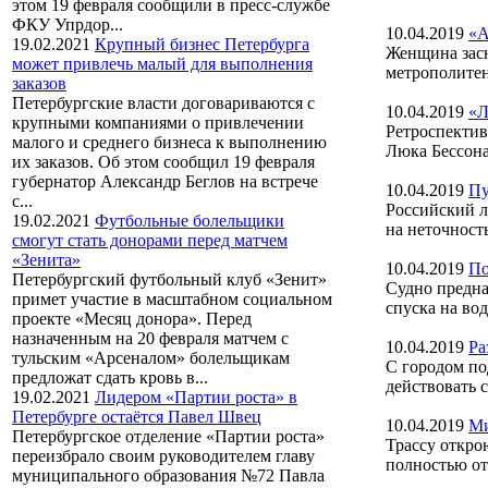
этом 19 февраля сообщили в пресс-службе
ФКУ Упрдор...
10.04.2019
«А
19.02.2021
Крупный бизнес Петербурга
Женщина засн
может привлечь малый для выполнения
метрополитена
заказов
Петербургские власти договариваются с
10.04.2019
«Л
крупными компаниями о привлечении
Ретроспектив
малого и среднего бизнеса к выполнению
Люка Бессона
их заказов. Об этом сообщил 19 февраля
губернатор Александр Беглов на встрече
10.04.2019
Пу
с...
Российский л
19.02.2021
Футбольные болельщики
на неточност
смогут стать донорами перед матчем
«Зенита»
10.04.2019
По
Петербургский футбольный клуб «Зенит»
Судно предна
примет участие в масштабном социальном
спуска на во
проекте «Месяц донора». Перед
назначенным на 20 февраля матчем с
10.04.2019
Ра
тульским «Арсеналом» болельщикам
С городом по
предложат сдать кровь в...
действовать 
19.02.2021
Лидером «Партии роста» в
Петербурге остаётся Павел Швец
10.04.2019
Ми
Петербургское отделение «Партии роста»
Трассу откро
переизбрало своим руководителем главу
полностью от
муниципального образования №72 Павла