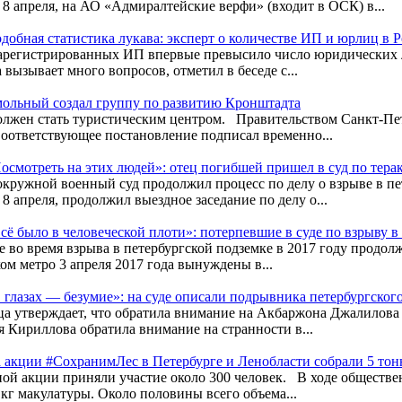
 8 апреля, на АО «Адмиралтейские верфи» (входит в ОСК) в...
добная статистика лукава: эксперт о количестве ИП и юрлиц в 
арегистрированных ИП впервые превысило число юридических 
 вызывает много вопросов, отметил в беседе с...
ольный создал группу по развитию Кронштадта
лжен стать туристическим центром. Правительством Санкт-Пете
оответствующее постановление подписал временно...
осмотреть на этих людей»: отец погибшей пришел в суд по терак
кружной военный суд продолжил процесс по делу о взрыве в п
8 апреля, продолжил выездное заседание по делу о...
сё было в человеческой плоти»: потерпевшие в суде по взрыву 
 во время взрыва в петербургской подземке в 2017 году продол
ком метро 3 апреля 2017 года вынуждены в...
 глазах — безумие»: на суде описали подрывника петербургског
а утверждает, что обратила внимание на Акбаржона Джалилова в
я Кириллова обратила внимание на странности в...
 акции #СохранимЛес в Петербурге и Ленобласти собрали 5 тон
ой акции приняли участие около 300 человек. В ходе обществе
 кг макулатуры. Около половины всего объема...