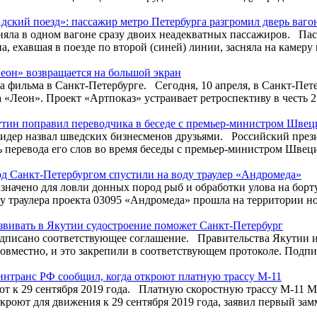
дский поезд»: пассажир метро Петербурга разгромил дверь ваго
яла в одном вагоне сразу двоих неадекватных пассажиров. Па
, ехавшая в поезде по второй (синей) линии, засняла на камеру 
еон» возвращается на большой экран
а фильма в Санкт-Петербурге. Сегодня, 10 апреля, в Санкт-Пет
 «Леон». Проект «Артпоказ» устраивает ретроспективу в честь 25
тин поправил переводчика в беседе с премьер-министром Швец
идер назвал шведских бизнесменов друзьями. Российский през
ь перевода его слов во время беседы с премьер-министром Швец
д Санкт-Петербургом спустили на воду траулер «Андромеда»
значено для ловли донных пород рыб и обработки улова на бор
ду траулера проекта 03095 «Андромеда» прошла на территории но
звивать в Якутии судостроение поможет Санкт-Петербург
дписано соответствующее соглашение. Правительства Якутии 
совместно, и это закрепили в соответствующем протоколе. Подпи
нтранс РФ сообщил, когда откроют платную трассу М-11
ют к 29 сентября 2019 года. Платную скоростную трассу М-11 
кроют для движения к 29 сентября 2019 года, заявил первый зам