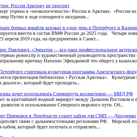
тин: Россия Арктику не проспит
верг упреки в «неэкологичности» России в Арктике. «Россия не
мир Путин в ходе пленарного заседания...
тыре боевых корабля заложат в один день в Петербурге и Калин
ируется ввести в состав ВМФ России до 2025 года. Четыре нов
23 апреля 2019 года, на предприятиях в Санкт...
рис Павлович: «Эмпатия — все-таки профессиональное актерско
тервью режиссёр и художественный руководитель пространства
ральному критику Наталии Эфендиевой что общего у казахског
Петербурге стартовала культурная программа Арктического фор
тоится презентация библиотеки « Русская Арктика». Культурна
 диалога», который будет проходить...
сква хочет использовать Севморпуть коллективно — МИД РФ
ает за кратчайший водный маршрут между Дальним Востоком и е
 развитие и использование Северного морского пути. Об...
рт Приморск в Ленобласти станет хабом для СМП — Дрозденко
крепляет связи с дальневосточными регионами РФ. Морской по
-хабом, который будет получать и отправлять...