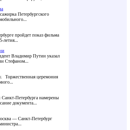
на
ссажирка Петербургского
мобильного...
ербурге пройдет показ фильма
-летия...
ии
идент Владимир Путин указал
ии Стефаном...
ту. Торжественная церемония
вого...
и Санкт-Петербурга намерены
сание документа...
Москва — Санкт-Петербург
министра...