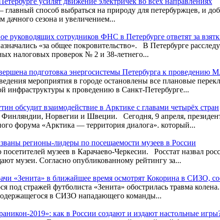
Петербурге усилят движение электричек во всех направлениях
 главный способ выбраться на природу для петербуржцев, и доб
 дачного сезона и увеличением...
ое руководящих сотрудников ФНС в Петербурге ответят за взят
азначались «за общее покровительство». В Петербурге расследу
ных налоговых проверок № 2 и 38-летнего...
вершена подготовка энергосистемы Петербурга к проведению 
ведения мероприятия в городе остановлены все плановые пере
ой инфраструктуры к проведению в Санкт-Петербурге...
тин обсудит взаимодействие в Арктике с главами четырёх стран
Финляндии, Норвегии и Швеции. Сегодня, 9 апреля, президен
го форума «Арктика — территория диалога». который...
званы регионы-лидеры по посещаемости музеев в России
 посетителей музеев в Карачаево-Черкесии. Росстат назвал рос
ают музеи. Согласно опубликованному рейтингу за...
ачи «Зенита» в ближайшее время осмотрят Кокорина в СИЗО, с
ся под стражей футболиста «Зенита» обострилась травма колен
содержащегося в СИЗО нападающего команды...
раникон-2019»: как в России создают и издают настольные игры