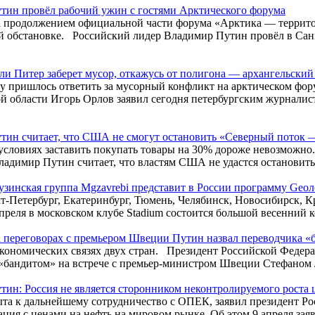
тин провёл рабочий ужин с гостями Арктического форума
а продолжением официальной части форума «Арктика — террито
 обстановке. Российский лидер Владимир Путин провёл в Сан
ли Питер заберет мусор, откажусь от полигона — архангельский
 пришлось ответить за мусорный конфликт на арктическом фор
й области Игорь Орлов заявил сегодня петербургским журналист
тин считает, что США не смогут остановить «Северный поток 
словиях заставить покупать товары на 30% дороже невозможно
адимир Путин считает, что властям США не удастся остановить 
узинская группа Mgzavrebi представит в России программу Geo
т-Петербург, Екатеринбург, Тюмень, Челябинск, Новосибирск, К
преля в московском клубе Stadium состоится большой весенний ко
 переговорах с премьером Швеции Путин назвал переводчика «
экономических связях двух стран. Президент Российской Феде
«бандитом» на встрече с премьер-министром Швеции Стефаном Л
тин: Россия не является сторонником неконтролируемого роста 
та к дальнейшему сотрудничество с ОПЕК, заявил президент Р
ация с ценами на нефть на мировом рынке. Об этом 9 апреля заяв