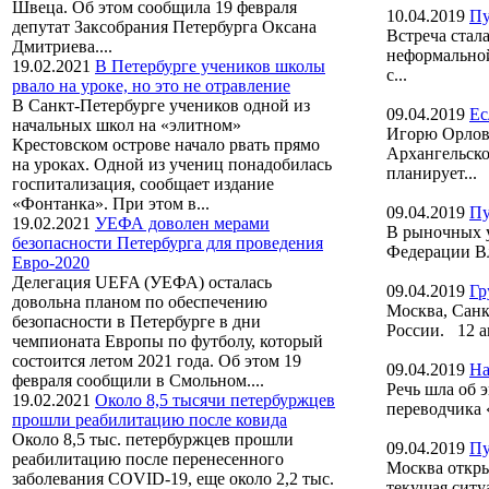
Швеца. Об этом сообщила 19 февраля
10.04.2019
Пу
депутат Заксобрания Петербурга Оксана
Встреча стал
Дмитриева....
неформальной
19.02.2021
В Петербурге учеников школы
с...
рвало на уроке, но это не отравление
В Санкт-Петербурге учеников одной из
09.04.2019
Ес
начальных школ на «элитном»
Игорю Орлову
Крестовском острове начало рвать прямо
Архангельско
на уроках. Одной из учениц понадобилась
планирует...
госпитализация, сообщает издание
«Фонтанка». При этом в...
09.04.2019
Пу
19.02.2021
УЕФА доволен мерами
В рыночных у
безопасности Петербурга для проведения
Федерации Вл
Евро-2020
Делегация UEFA (УЕФА) осталась
09.04.2019
Гр
довольна планом по обеспечению
Москва, Санк
безопасности в Петербурге в дни
России. 12 а
чемпионата Европы по футболу, который
состоится летом 2021 года. Об этом 19
09.04.2019
На
февраля сообщили в Смольном....
Речь шла об 
19.02.2021
Около 8,5 тысячи петербуржцев
переводчика 
прошли реабилитацию после ковида
Около 8,5 тыс. петербуржцев прошли
09.04.2019
Пу
реабилитацию после перенесенного
Москва откры
заболевания COVID-19, еще около 2,2 тыс.
текущая ситу