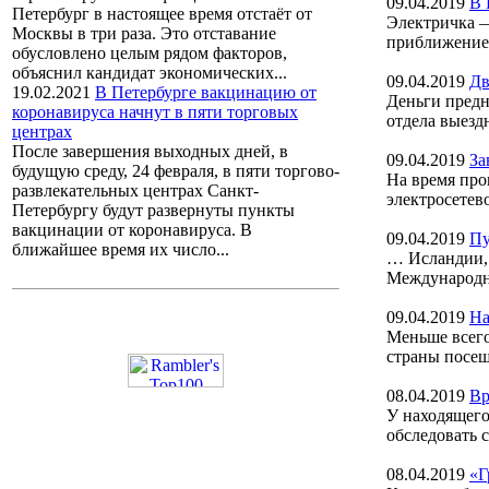
09.04.2019
В 
Петербург в настоящее время отстаёт от
Электричка —
Москвы в три раза. Это отставание
приближением
обусловлено целым рядом факторов,
объяснил кандидат экономических...
09.04.2019
Дв
19.02.2021
В Петербурге вакцинацию от
Деньги предн
коронавируса начнут в пяти торговых
отдела выезд
центрах
После завершения выходных дней, в
09.04.2019
За
будущую среду, 24 февраля, в пяти торгово-
На время про
развлекательных центрах Санкт-
электросетев
Петербургу будут развернуты пункты
вакцинации от коронавируса. В
09.04.2019
Пу
ближайшее время их число...
… Исландии, 
Международно
09.04.2019
На
Меньше всего
страны посещ
08.04.2019
Вр
У находящего
обследовать 
08.04.2019
«Г