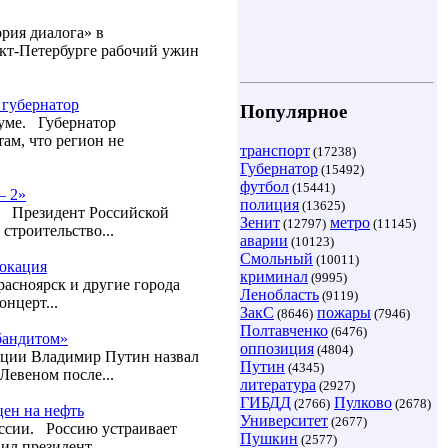
рия диалога» в
кт-Петербурге рабочий ужин
 губернатор
Популярное
уме. Губернатор
ам, что регион не
транспорт
(17238)
Губернатор
(15492)
футбол
(15441)
— 2»
полиция
(13625)
. Президент Российской
Зенит
метро
(12797)
(11145)
строительство...
аварии
(10123)
Смольный
(10011)
локация
криминал
(9995)
расноярск и другие города
Ленобласть
(9119)
нцерт...
ЗакС
пожары
(8646)
(7946)
Полтавченко
(6476)
бандитом»
оппозиция
(4804)
рации Владимир Путин назвал
Путин
(4345)
евеном после...
литература
(2927)
ГИБДД
Пулково
(2766)
(2678)
цен на нефть
Университет
(2677)
оссии. Россию устраивает
Пушкин
(2577)
ил президент...