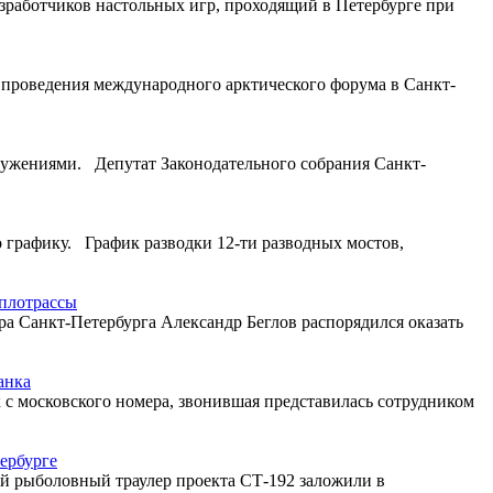
зработчиков настольных игр, проходящий в Петербурге при
 проведения международного арктического форума в Санкт-
оружениями. Депутат Законодательного собрания Санкт-
 графику. График разводки 12-ти разводных мостов,
еплотрассы
а Санкт-Петербурга Александр Беглов распорядился оказать
анка
с московского номера, звонившая представилась сотрудником
ербурге
й рыболовный траулер проекта СТ-192 заложили в