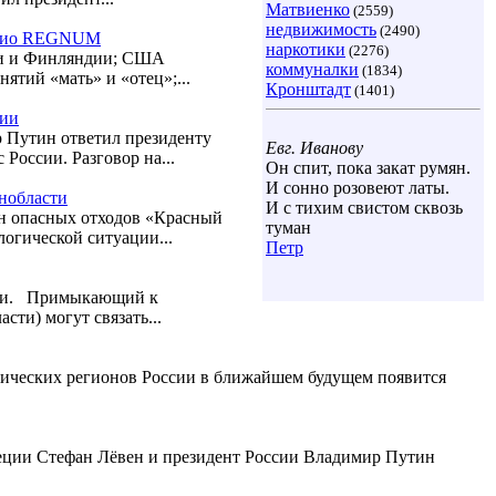
Матвиенко
(2559)
недвижимость
(2490)
Радио REGNUM
наркотики
(2276)
ии и Финляндии; США
коммуналки
(1834)
ятий «мать» и «отец»;...
Кронштадт
(1401)
сии
 Путин ответил президенту
Евг. Иванову
России. Разговор на...
Он спит, пока закат румян.
И сонно розовеют латы.
нобласти
И с тихим свистом сквозь
н опасных отходов «Красный
туман
огической ситуации...
Петр
гами. Примыкающий к
ти) могут связать...
тических регионов России в ближайшем будущем появится
еции Стефан Лёвен и президент России Владимир Путин