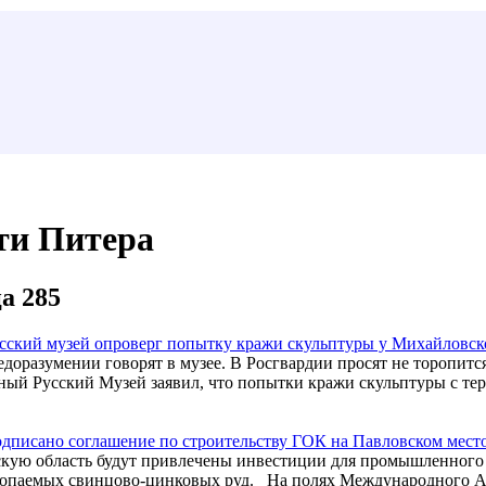
ти Питера
а 285
сский музей опроверг попытку кражи скульптуры у Михайловск
недоразумении говорят в музее. В Росгвардии просят не торопит
ный Русский Музей заявил, что попытки кражи скульптуры с т
дписано соглашение по строительству ГОК на Павловском мес
кую область будут привлечены инвестиции для промышленного
опаемых свинцово-цинковых руд. На полях Международного Ар