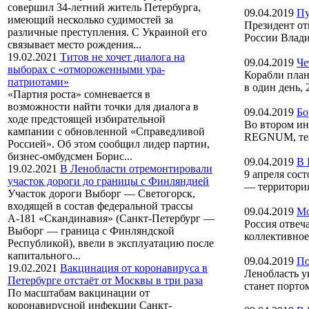
совершил 34-летний житель Петербурга,
09.04.2019
Пу
имеющий несколько судимостей за
Президент от
различные преступления. С Украиной его
России Влади
связывает место рождения...
19.02.2021
Титов не хочет диалога на
09.04.2019
Че
выборах с «отмороженными ура-
Корабли план
патриотами»
в один день, 
«Партия роста» сомневается в
возможности найти точки для диалога в
09.04.2019
Бо
ходе предстоящей избирательной
Во втором ин
кампании с обновленной «Справедливой
REGNUM, теат
Россией». Об этом сообщил лидер партии,
бизнес-омбудсмен Борис...
09.04.2019
В 
19.02.2021
В Ленобласти отремонтировали
9 апреля сос
участок дороги до границы с Финляндией
— территория
Участок дороги Выборг — Светогорск,
входящей в состав федеральной трассы
09.04.2019
Мо
А-181 «Скандинавия» (Санкт-Петербург —
Россия отвеч
Выборг — граница с Финляндской
коллективное
Республикой), ввели в эксплуатацию после
капитального...
09.04.2019
По
19.02.2021
Вакцинация от коронавируса в
Ленобласть у
Петербурге отстаёт от Москвы в три раза
станет портом
По масштабам вакцинации от
коронавирусной инфекции Санкт-