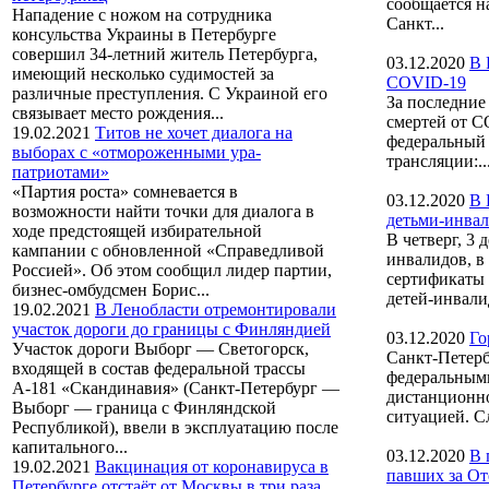
сообщается н
Нападение с ножом на сотрудника
Санкт...
консульства Украины в Петербурге
совершил 34-летний житель Петербурга,
03.12.2020
В 
имеющий несколько судимостей за
COVID-19
различные преступления. С Украиной его
За последние
связывает место рождения...
смертей от C
19.02.2021
Титов не хочет диалога на
федеральный 
выборах с «отмороженными ура-
трансляции:..
патриотами»
«Партия роста» сомневается в
03.12.2020
В 
возможности найти точки для диалога в
детьми-инва
ходе предстоящей избирательной
В четверг, 3
кампании с обновленной «Справедливой
инвалидов, в
Россией». Об этом сообщил лидер партии,
сертификаты
бизнес-омбудсмен Борис...
детей-инвалид
19.02.2021
В Ленобласти отремонтировали
участок дороги до границы с Финляндией
03.12.2020
Го
Участок дороги Выборг — Светогорск,
Санкт-Петерб
входящей в состав федеральной трассы
федеральными
А-181 «Скандинавия» (Санкт-Петербург —
дистанционно
Выборг — граница с Финляндской
ситуацией. Сл
Республикой), ввели в эксплуатацию после
капитального...
03.12.2020
В 
19.02.2021
Вакцинация от коронавируса в
павших за От
Петербурге отстаёт от Москвы в три раза