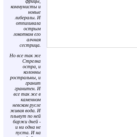
фрицы,
коммунисты и
новые
либералы. И
отпихивала
острым
локотком его
алчная
сестрица.
Но все так же
Стрелка
остра, и
колонны
ростральны, и
гранит
гранитен. И
все так же в
каменном
невском русле
живая вода. И
плывут по ней
баржи дней -
и ни одна не
пуста. И на