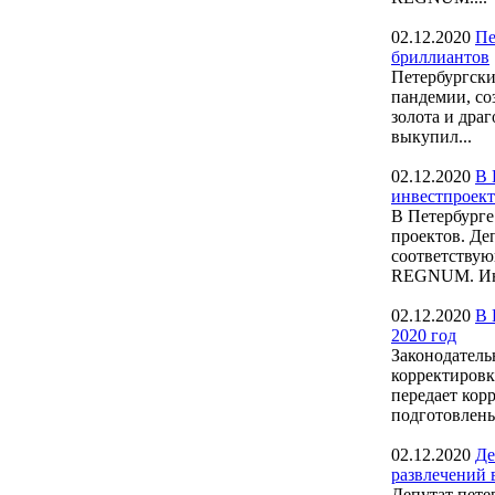
02.12.2020
Пе
бриллиантов
Петербургски
пандемии, со
золота и дра
выкупил...
02.12.2020
В 
инвестпроек
В Петербурге
проектов. Де
соответствую
REGNUM. Ини
02.12.2020
В 
2020 год
Законодатель
корректировк
передает ко
подготовлены
02.12.2020
Де
развлечений 
Депутат пете