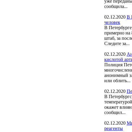
уже переданы
сообщила...
02.12.2020
В 
человек
В Петербурге
примерно на 
штаб, за посл
Следите за...
02.12.2020
Ан
кислотой арт
Полиция Пете
многочисленн
анонимный з
или облить...
02.12.2020
Пе
В Петербургск
температурой
окажет влиян
сообщил...
02.12.2020
Ми
реагенты