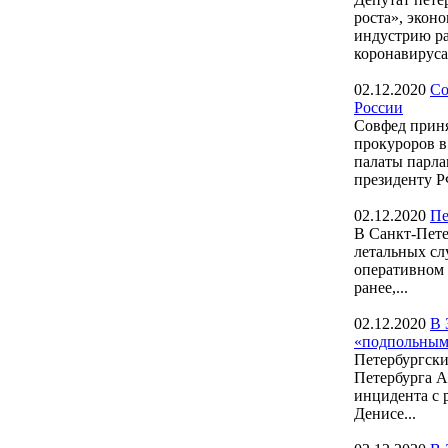
роста», экон
индустрию ра
коронавируса,
02.12.2020
Со
России
Совфед приня
прокуроров в
палаты парла
президенту Р
02.12.2020
Пе
В Санкт-Пете
летальных сл
оперативном 
ранее,...
02.12.2020
В 
«подпольным
Петербургски
Петербурга А
инцидента с 
Денисе...