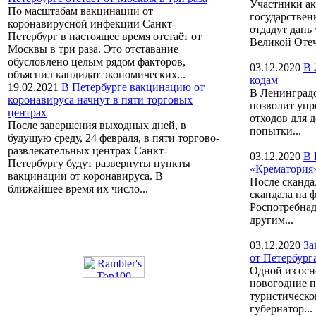
Участники ак
По масштабам вакцинации от
государстве
коронавирусной инфекции Санкт-
отдадут дань
Петербург в настоящее время отстаёт от
Великой Отеч
Москвы в три раза. Это отставание
обусловлено целым рядом факторов,
03.12.2020
В 
объяснил кандидат экономических...
кодам
19.02.2021
В Петербурге вакцинацию от
В Ленинградс
коронавируса начнут в пяти торговых
позволит упр
центрах
отходов для 
После завершения выходных дней, в
попытки...
будущую среду, 24 февраля, в пяти торгово-
развлекательных центрах Санкт-
03.12.2020
В 
Петербургу будут развернуты пункты
«Крематория»
вакцинации от коронавируса. В
После сканда
ближайшее время их число...
скандала на 
Роспотребнад
другим...
03.12.2020
За
от Петербург
Одной из осн
новогодние п
туристическог
губернатор...