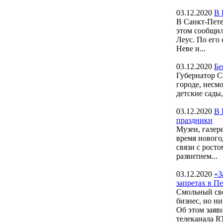
03.12.2020
В 
В Санкт-Петер
этом сообщи
Леус. По его 
Неве и...
03.12.2020
Бе
Губернатор С
городе, несм
детские сады,
03.12.2020
В 
праздники
Музеи, галер
время нового
связи с рост
развитием...
03.12.2020
«З
запретах в П
Смольный сво
бизнес, но н
Об этом заяв
телеканала RT