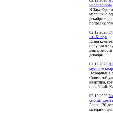
02.12.2020
В 
«наливайки»
В Заксобрани
маленькие ба
декабря кор
поправку, ут
02.12.2020
Гл
«за Басту»
Глава комите
получил от г
деятельности
декабря...
02.12.2020
В 
мусором квар
Пожарные Пет
Советской ул
квартира, ко
погибший. Ка
02.12.2020
Бо
смогли улете
Более 130 де
матерями для