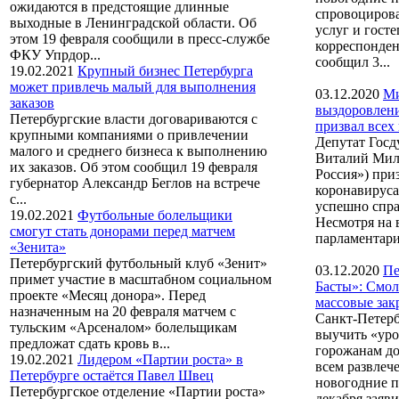
ожидаются в предстоящие длинные
спровоцирова
выходные в Ленинградской области. Об
услуг и гост
этом 19 февраля сообщили в пресс-службе
корреспонд
ФКУ Упрдор...
сообщил 3...
19.02.2021
Крупный бизнес Петербурга
может привлечь малый для выполнения
03.12.2020
Ми
заказов
выздоровлен
Петербургские власти договариваются с
призвал всех
крупными компаниями о привлечении
Депутат Госд
малого и среднего бизнеса к выполнению
Виталий Мил
их заказов. Об этом сообщил 19 февраля
Россия») при
губернатор Александр Беглов на встрече
коронавирус
с...
успешно спра
19.02.2021
Футбольные болельщики
Несмотря на 
смогут стать донорами перед матчем
парламентарий
«Зенита»
Петербургский футбольный клуб «Зенит»
03.12.2020
Пе
примет участие в масштабном социальном
Басты»: Смо
проекте «Месяц донора». Перед
массовые зак
назначенным на 20 февраля матчем с
Санкт-Петер
тульским «Арсеналом» болельщикам
выучить «уро
предложат сдать кровь в...
горожанам до
19.02.2021
Лидером «Партии роста» в
всем развлеч
Петербурге остаётся Павел Швец
новогодние п
Петербургское отделение «Партии роста»
декабря заяв