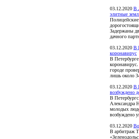
03.12.2020
В 
элитные зем
Полицейские
дорогостоящи
Задержаны д
дачного партн
03.12.2020
В 
коронавирус
В Петербурге
коронавирус.
городе прове
лишь около 34
03.12.2020
В 
возбуждено д
В Петербургс
Александра Н
молодых люде
возбуждено у
03.12.2020
Во
В арбитраж 
«Зеленодольс