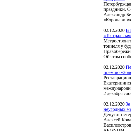
Петербуржцам
праздники. С
Александр Бе
«Коронавирус 
02.12.2020
В 
«Театральная
Метростроите
тоннеля у бу
Правобережно
Об этом сооб
02.12.2020
Пе
премию «Зол
Реставрацион
Екатерининск
международн
2 декабря соо
02.12.2020
За
неугодных м
Депутат пете
Алексей Кова
Василеостров
REGNUM....