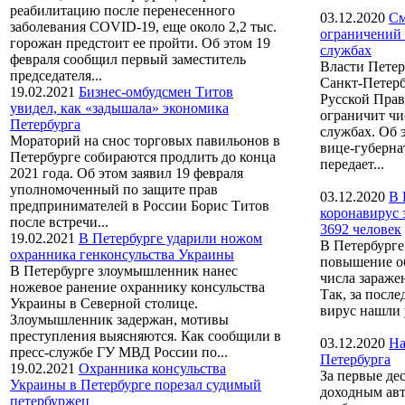
реабилитацию после перенесенного
03.12.2020
См
заболевания COVID-19, еще около 2,2 тыс.
ограничений 
горожан предстоит ее пройти. Об этом 19
службах
февраля сообщил первый заместитель
Власти Петер
председателя...
Санкт-Петерб
19.02.2021
Бизнес-омбудсмен Титов
Русской Пра
увидел, как «задышала» экономика
ограничит чи
Петербурга
службах. Об 
Мораторий на снос торговых павильонов в
вице-губерна
Петербурге собираются продлить до конца
передает...
2021 года. Об этом заявил 19 февраля
уполномоченный по защите прав
03.12.2020
В 
предпринимателей в России Борис Титов
коронавирус 
после встречи...
3692 человек
19.02.2021
В Петербурге ударили ножом
В Петербурге
охранника генконсульства Украины
повышение о
В Петербурге злоумышленник нанес
числа зараже
ножевое ранение охраннику консульства
Так, за посл
Украины в Северной столице.
вирус нашли у
Злоумышленник задержан, мотивы
преступления выясняются. Как сообщили в
03.12.2020
На
пресс-службе ГУ МВД России по...
Петербурга
19.02.2021
Охранника консульства
За первые де
Украины в Петербурге порезал судимый
доходным авт
петербуржец