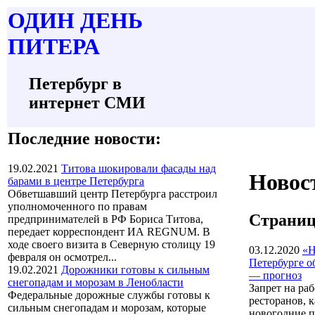
О
ДИН ДЕНЬ
П
ИТЕРА
Петербург в
интернет СМИ
Последние новости:
19.02.2021
Титова шокировали фасады над
Новос
барами в центре Петербурга
Обветшавший центр Петербурга расстроил
уполномоченного по правам
Страниц
предпринимателей в РФ Бориса Титова,
передает корреспондент ИА REGNUM. В
ходе своего визита в Северную столицу 19
03.12.2020
«Н
февраля он осмотрел...
Петербурге о
19.02.2021
Дорожники готовы к сильным
— прогноз
снегопадам и морозам в Ленобласти
Запрет на ра
Федеральные дорожные службы готовы к
ресторанов, к
сильным снегопадам и морозам, которые
новогодние 