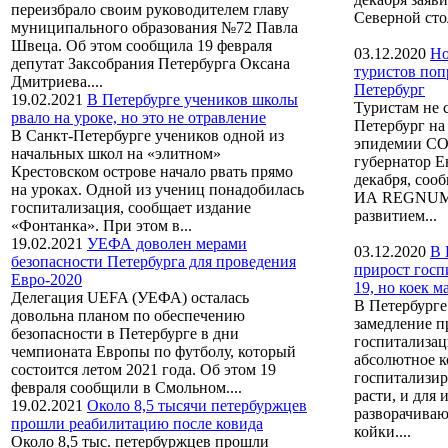
переизбрало своим руководителем главу
Северной сто
муниципального образования №72 Павла
Швеца. Об этом сообщила 19 февраля
03.12.2020
Но
депутат Заксобрания Петербурга Оксана
туристов поп
Дмитриева....
Петербург
19.02.2021
В Петербурге учеников школы
Туристам не с
рвало на уроке, но это не отравление
Петербург на
В Санкт-Петербурге учеников одной из
эпидемии CO
начальных школ на «элитном»
губернатор Е
Крестовском острове начало рвать прямо
декабря, соо
на уроках. Одной из учениц понадобилась
ИА REGNUM.
госпитализация, сообщает издание
развитием...
«Фонтанка». При этом в...
19.02.2021
УЕФА доволен мерами
03.12.2020
В 
безопасности Петербурга для проведения
прирост гос
Евро-2020
19, но коек м
Делегация UEFA (УЕФА) осталась
В Петербурге
довольна планом по обеспечению
замедление п
безопасности в Петербурге в дни
госпитализац
чемпионата Европы по футболу, который
абсолютное к
состоится летом 2021 года. Об этом 19
госпитализи
февраля сообщили в Смольном....
расти, и для 
19.02.2021
Около 8,5 тысячи петербуржцев
разворачиваю
прошли реабилитацию после ковида
койки....
Около 8,5 тыс. петербуржцев прошли