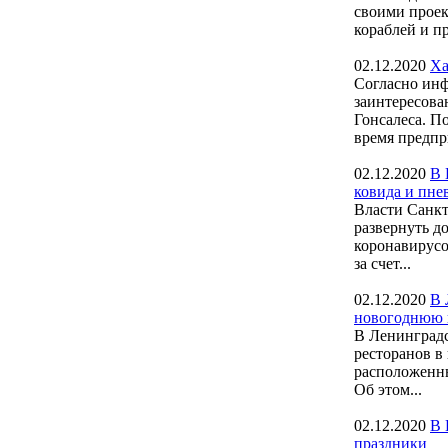
своими проек
кораблей и пр
02.12.2020
Ха
Согласно инф
заинтересова
Гонсалеса. П
время предпр
02.12.2020
В 
ковида и пн
Власти Санкт
развернуть д
коронавирус
за счет...
02.12.2020
В 
новогоднюю 
В Ленинградс
ресторанов в
расположенны
Об этом...
02.12.2020
В 
праздники