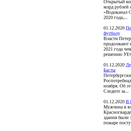
Открытый кон
млрд рублей 
«Водоканал С
2020 года,...
01.12.2020
Пе
футболу
Власти Петер
продолжают п
2021 года че
решению УЕФ
01.12.2020
Ле
Басты
Петербургски
Роспотребнад
ноября. Об э
Следите за...
01.12.2020
В 
Мужчина в воз
Красногварде
здания были 
пожаре поступ